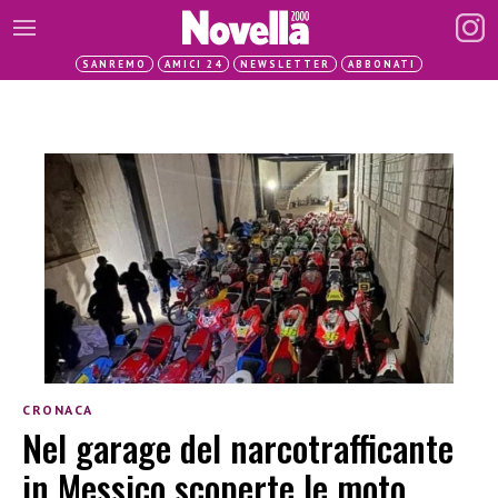
SANREMO
AMICI 24
NEWSLETTER
ABBONATI
CRONACA
Nel garage del narcotrafficante
in Messico scoperte le moto