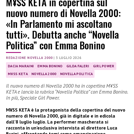
M¥SS KETA in copertina sul
nuovo numero di Novella 2000:
«In Parlamento mi ascoltano
tutti». Debutta anche “Novella
Politica” con Emma Bonino
REDAZIONE NOVELLA 2000
|
3 LUGLIO 2026
DACIA MARAINI
EMMA BONINO
GILDA FALERI
GIRL POWER
M¥SS KETA
NOVELLA 2000
NOVELLA POLITICA
Il nuovo numero di Novella 2000 ha in copertina M¥SS
KETA e lancia la rubrica “Novella Politica” con Emma Bonino.
In più, Speciale Girl Power.
M¥SS KETA è la protagonista della copertina del nuovo
numero di Novella 2000, già in digitale e in edicola
dall’8 luglio luglio. La performer mascherata si
racconta in un’esclusiva intervista al direttore Luca
Burini, affrontando temi come emancipazione