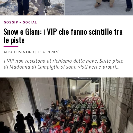
GOSSIP • SOCIAL
Snow e Glam: i VIP che fanno scintille tra
le piste
ALBA COSENTINO
|
16 GEN 2026
I VIP non resistono al richiamo della neve. Sulle piste
di Madonna di Campiglio si sono visti veri e propri…