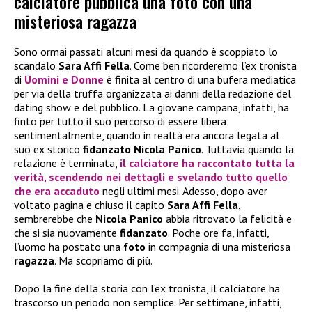
calciatore pubblica una foto con una
misteriosa ragazza
Sono ormai passati alcuni mesi da quando è scoppiato lo
scandalo
Sara Affi Fella
. Come ben ricorderemo l’ex tronista
di
Uomini e Donne
è finita al centro di una bufera mediatica
per via della truffa organizzata ai danni della redazione del
dating show e del pubblico. La giovane campana, infatti, ha
finto per tutto il suo percorso di essere libera
sentimentalmente, quando in realtà era ancora legata al
suo ex storico
fidanzato
Nicola Panico
. Tuttavia quando la
relazione è terminata,
il calciatore ha raccontato tutta la
verità, scendendo nei dettagli e svelando tutto quello
che era accaduto
negli ultimi mesi. Adesso, dopo aver
voltato pagina e chiuso il capito
Sara Affi Fella
,
sembrerebbe che
Nicola Panico
abbia ritrovato la felicità e
che si sia nuovamente
fidanzato
. Poche ore fa, infatti,
l’uomo ha postato una
foto
in compagnia di una misteriosa
ragazza
. Ma scopriamo di più.
Dopo la fine della storia con l’ex tronista, il calciatore ha
trascorso un periodo non semplice. Per settimane, infatti,