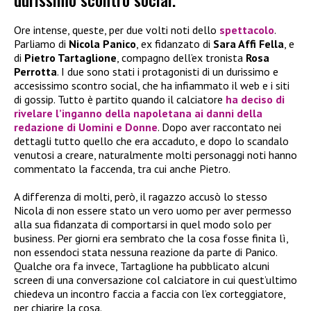
Ore intense, queste, per due volti noti dello
spettacolo
.
Parliamo di
Nicola Panico
, ex fidanzato di
Sara Affi Fella
, e
di
Pietro Tartaglione
, compagno dell’ex tronista
Rosa
Perrotta
. I due sono stati i protagonisti di un durissimo e
accesissimo scontro social, che ha infiammato il web e i siti
di gossip. Tutto è partito quando il calciatore
ha deciso di
rivelare l’inganno della napoletana ai danni della
redazione di
Uomini e Donne
. Dopo aver raccontato nei
dettagli tutto quello che era accaduto, e dopo lo scandalo
venutosi a creare, naturalmente molti personaggi noti hanno
commentato la faccenda, tra cui anche Pietro.
A differenza di molti, però, il ragazzo accusò lo stesso
Nicola di non essere stato un vero uomo per aver permesso
alla sua fidanzata di comportarsi in quel modo solo per
business. Per giorni era sembrato che la cosa fosse finita lì,
non essendoci stata nessuna reazione da parte di Panico.
Qualche ora fa invece, Tartaglione ha pubblicato alcuni
screen di una conversazione col calciatore in cui quest’ultimo
chiedeva un incontro faccia a faccia con l’ex corteggiatore,
per chiarire la cosa.