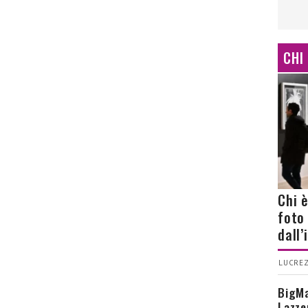
CHI
Chi 
foto
dall
LUCREZ
BigMa
Lazze