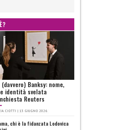
 È?
è (davvero) Banksy: nome,
 e identità svelata
’inchiesta Reuters
IA CIOTTI | 13 GIUGNO 2026
ma, chi è la fidanzata Lodovica
rini