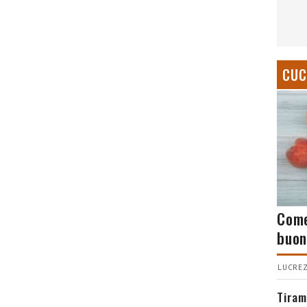
CUC
Come
buon
LUCREZ
Tiram