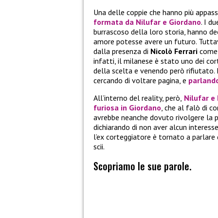
Una delle coppie che hanno più appass
formata da
Nilufar
e
Giordano
. I d
burrascoso della loro storia, hanno deci
amore potesse avere un futuro. Tuttav
dalla presenza di
Nicolò Ferrari
come t
infatti, il milanese è stato uno dei c
della scelta e venendo però rifiutato. 
cercando di voltare pagina, e
parlando
All’interno del reality, però,
Nilufar e 
furiosa in Giordano
, che al falò di 
avrebbe neanche dovuto rivolgere la pa
dichiarando di non aver alcun interesse
l’ex corteggiatore è tornato a parlare 
scii.
Scopriamo le sue parole.