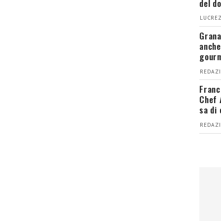
del d
LUCREZ
Grana
anche
gour
REDAZI
Franc
Chef 
sa di
REDAZI