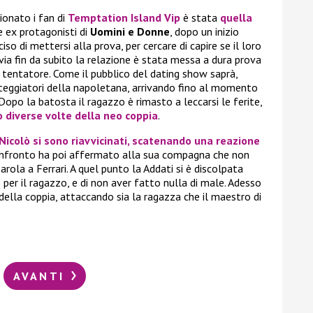
ionato i fan di
Temptation Island Vip
è stata
quella
ue ex protagonisti di
Uomini e Donne
, dopo un inizio
so di mettersi alla prova, per cercare di capire se il loro
ia fin da subito la relazione è stata messa a dura prova
entatore. Come il pubblico del dating show saprà,
orteggiatori della napoletana, arrivando fino al momento
Dopo la batosta il ragazzo è rimasto a leccarsi le ferite,
 diverse volte della neo coppia
.
Nicolò si sono riavvicinati, scatenando una reazione
confronto ha poi affermato alla sua compagna che non
rola a Ferrari. A quel punto la Addati si è discolpata
 per il ragazzo, e di non aver fatto nulla di male. Adesso
della coppia, attaccando sia la ragazza che il maestro di
AVANTI