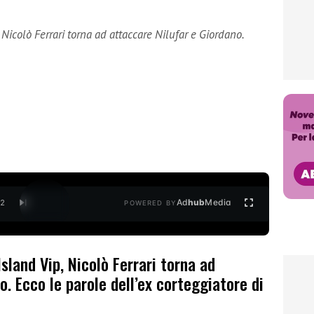
 Nicolò Ferrari torna ad attaccare Nilufar e Giordano.
Ad
hub
Media
/
2
POWERED BY
sland Vip, Nicolò Ferrari torna ad
o. Ecco le parole dell’ex corteggiatore di