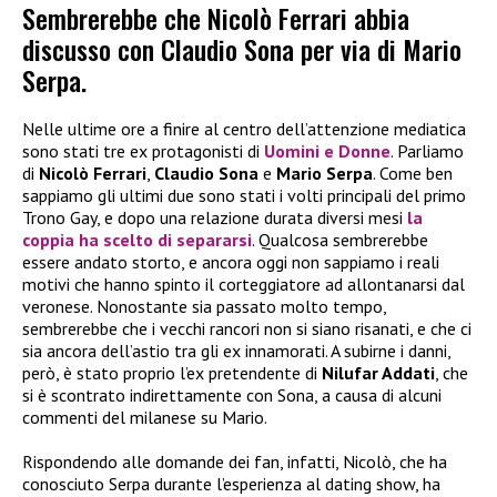
Sembrerebbe che Nicolò Ferrari abbia
discusso con Claudio Sona per via di Mario
Serpa.
Nelle ultime ore a finire al centro dell’attenzione mediatica
sono stati tre ex protagonisti di
Uomini e Donne
. Parliamo
di
Nicolò Ferrari
,
Claudio Sona
e
Mario Serpa
. Come ben
sappiamo gli ultimi due sono stati i volti principali del primo
Trono Gay, e dopo una relazione durata diversi mesi
la
coppia ha scelto di separarsi
. Qualcosa sembrerebbe
essere andato storto, e ancora oggi non sappiamo i reali
motivi che hanno spinto il corteggiatore ad allontanarsi dal
veronese. Nonostante sia passato molto tempo,
sembrerebbe che i vecchi rancori non si siano risanati, e che ci
sia ancora dell’astio tra gli ex innamorati. A subirne i danni,
però, è stato proprio l’ex pretendente di
Nilufar Addati
, che
si è scontrato indirettamente con Sona, a causa di alcuni
commenti del milanese su Mario.
Rispondendo alle domande dei fan, infatti, Nicolò, che ha
conosciuto Serpa durante l’esperienza al dating show, ha