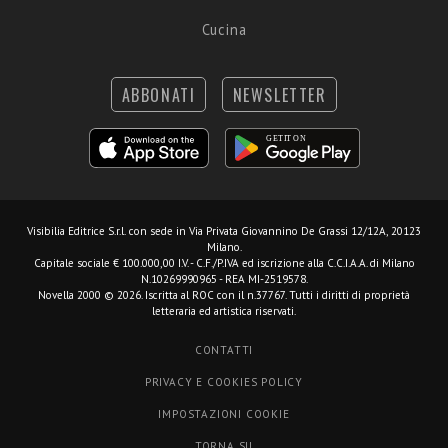
Cucina
ABBONATI
NEWSLETTER
Visibilia Editrice S.r.l.
con sede in Via Privata Giovannino De Grassi 12/12A, 20123
Milano.
Capitale sociale € 100.000,00 I.V. - C.F./P.IVA ed iscrizione alla C.C.I.A.A. di Milano
N.10269990965 - REA MI-2519578.
Novella 2000 © 2026. Iscritta al ROC con il n.37767. Tutti i diritti di proprietà
letteraria ed artistica riservati.
CONTATTI
PRIVACY E COOKIES POLICY
IMPOSTAZIONI COOKIE
TORNA SU