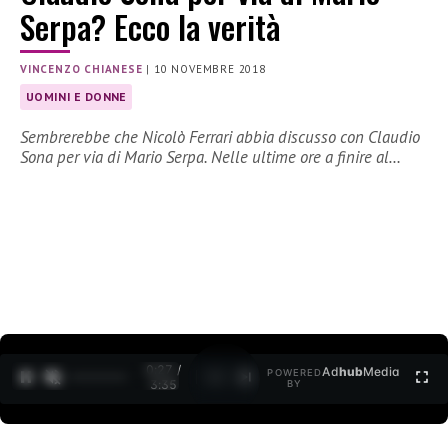
Serpa? Ecco la verità
VINCENZO CHIANESE
|
10 NOVEMBRE 2018
UOMINI E DONNE
Sembrerebbe che Nicolò Ferrari abbia discusso con Claudio
Sona per via di Mario Serpa. Nelle ultime ore a finire al…
0:27 /
Ad
hub
Media
POWERED
1
/
2
3:35
BY