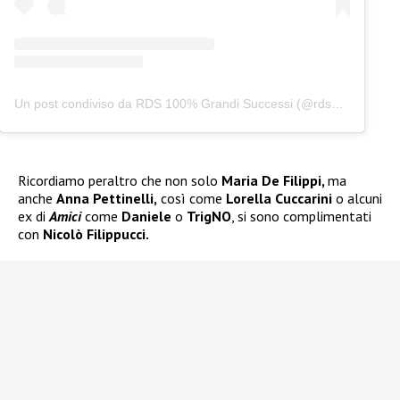
Un post condiviso da RDS 100% Grandi Successi (@rds_official)
Ricordiamo peraltro che non solo
Maria De Filippi,
ma
anche
Anna Pettinelli,
così come
Lorella Cuccarini
o alcuni
ex di
Amici
come
Daniele
o
TrigNO
, si sono complimentati
con
Nicolò Filippucci.