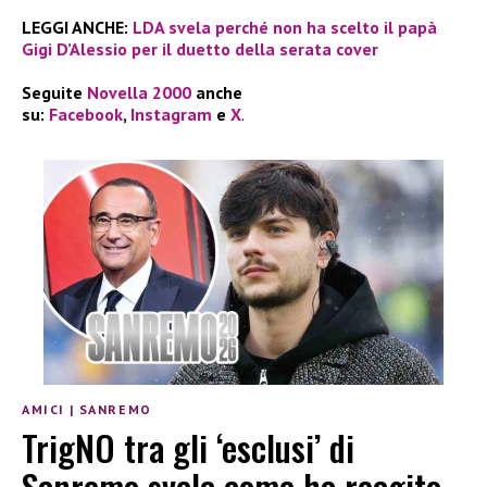
LEGGI ANCHE:
LDA svela perché non ha scelto il papà
Gigi D’Alessio per il duetto della serata cover
Seguite
Novella 2000
anche
su:
Facebook
,
Instagram
e
X
.
AMICI
|
SANREMO
TrigNO tra gli ‘esclusi’ di
Sanremo svela come ha reagito