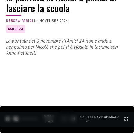
lasciare la scuola
DEBORA PARIGI
|
4 NOVEMBRE 2024
AMICI 24
La puntata del 3 novembre di Amici 24 non è andata
benissimo per Nicolò che poi si è sfogato in lacrime con
Anna Pettinelli
0:21 /
Ad
hub
Media
POWERED
1
/
2
1:40
BY