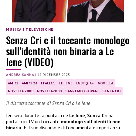
MUSICA
|
TELEVISIONE
Senza Cri e il toccante monologo
sull’identità non binaria a Le
Iene (VIDEO)
ANDREA SANNA
|
17 DICEMBRE 2025
AMICI
AMICI 24
ITALIA 1
LE IENE
LGBTQIA+
NOVELLA
NOVELLA 2000
NOVELLA2000
SANREMO GIOVANI
SENZA CRI
Il discorso toccante di Senza Cri a Le Iene
Ieri sera durante la puntata de
Le Iene
,
Senza Cri
ha
portato in TV un toccante
monologo sull’identità non
binaria.
E il suo discorso è di fondamentale importanza.