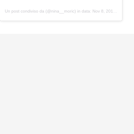
Un post condiviso da (@nina__moric)
in data:
Nov 8, 2018 at 11:10 PST