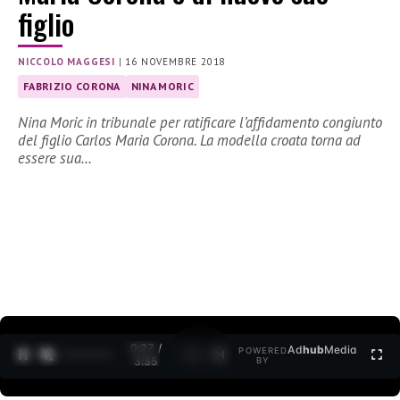
figlio
NICCOLO MAGGESI
|
16 NOVEMBRE 2018
FABRIZIO CORONA
NINA MORIC
Nina Moric in tribunale per ratificare l’affidamento congiunto
del figlio Carlos Maria Corona. La modella croata torna ad
essere sua…
0:27 /
Ad
hub
Media
POWERED
1
/
2
3:35
BY