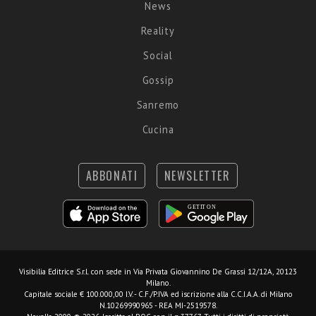
News
Reality
Social
Gossip
Sanremo
Cucina
ABBONATI
NEWSLETTER
Visibilia Editrice S.r.l.
con sede in Via Privata Giovannino De Grassi 12/12A, 20123
Milano.
Capitale sociale € 100.000,00 I.V. - C.F./P.IVA ed iscrizione alla C.C.I.A.A. di Milano
N.10269990965 - REA MI-2519578.