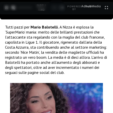
0:28 /
Ad
hub
Media
POWERED
1
/
2
1:40
BY
Tutti pazzi per
Mario Balotelli.
A Nizza è esplosa la
‘SuperMario’ mania: merito delle brillanti prestazioni che
l’attaccante sta regalando con la maglia del club francese,
capolista in Ligue 1. Il giocatore, rigenerato dall’aria della
Costa Azzurra, sta contribuendo anche al settore marketing:
secondo ‘Nice Matin’, la vendita delle magliette ufficiali ha
registrato un vero boom. La media è di dieci all’ora. L’arrivo di
Balotelli ha portato anche all’aumento degli abbonati e
degli spettatori, oltre ad aver incrementato i numeri dei
seguaci sulle pagine social del club.