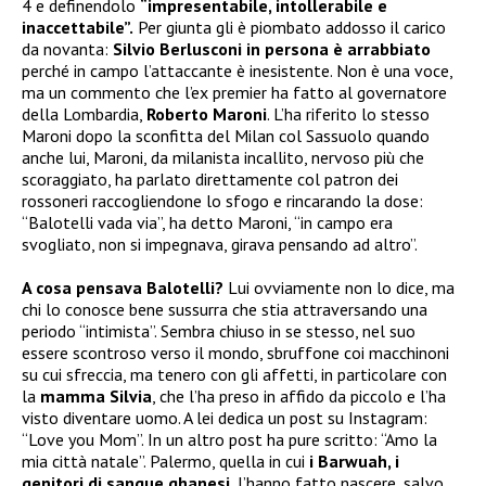
4 e definendolo
“impresentabile, intollerabile e
inaccettabile”.
Per giunta gli è piombato addosso il carico
da novanta:
Silvio Berlusconi in persona è arrabbiato
perché in campo l’attaccante è inesistente. Non è una voce,
ma un commento che l’ex premier ha fatto al governatore
della Lombardia,
Roberto Maroni
. L’ha riferito lo stesso
Maroni dopo la sconfitta del Milan col Sassuolo quando
anche lui, Maroni, da milanista incallito, nervoso più che
scoraggiato, ha parlato direttamente col patron dei
rossoneri raccogliendone lo sfogo e rincarando la dose:
“Balotelli vada via”, ha detto Maroni, “in campo era
svogliato, non si impegnava, girava pensando ad altro”.
A cosa pensava Balotelli?
Lui ovviamente non lo dice, ma
chi lo conosce bene sussurra che stia attraversando una
periodo “intimista”. Sembra chiuso in se stesso, nel suo
essere scontroso verso il mondo, sbruffone coi macchinoni
su cui sfreccia, ma tenero con gli affetti, in particolare con
la
mamma Silvia
, che l’ha preso in affido da piccolo e l’ha
visto diventare uomo. A lei dedica un post su Instagram:
“Love you Mom”. In un altro post ha pure scritto: “Amo la
mia città natale”. Palermo, quella in cui
i Barwuah, i
genitori di sangue ghanesi
, l’hanno fatto nascere, salvo