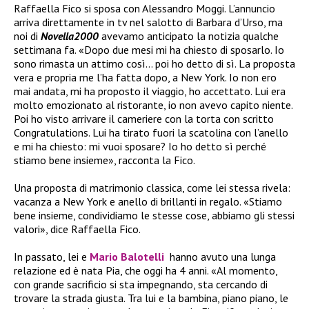
Raffaella Fico si sposa con Alessandro Moggi. L’annuncio
arriva direttamente in tv nel salotto di Barbara d’Urso, ma
noi di
Novella2000
avevamo anticipato la notizia qualche
settimana fa. «Dopo due mesi mi ha chiesto di sposarlo. Io
sono rimasta un attimo così… poi ho detto di sì. La proposta
vera e propria me l’ha fatta dopo, a New York. Io non ero
mai andata, mi ha proposto il viaggio, ho accettato. Lui era
molto emozionato al ristorante, io non avevo capito niente.
Poi ho visto arrivare il cameriere con la torta con scritto
Congratulations. Lui ha tirato fuori la scatolina con l’anello
e mi ha chiesto: mi vuoi sposare? Io ho detto sì perché
stiamo bene insieme», racconta la Fico.
Una proposta di matrimonio classica, come lei stessa rivela:
vacanza a New York e anello di brillanti in regalo. «Stiamo
bene insieme, condividiamo le stesse cose, abbiamo gli stessi
valori», dice Raffaella Fico.
In passato, lei e
Mario Balotelli
hanno avuto una lunga
relazione ed è nata Pia, che oggi ha 4 anni. «Al momento,
con grande sacrificio si sta impegnando, sta cercando di
trovare la strada giusta. Tra lui e la bambina, piano piano, le