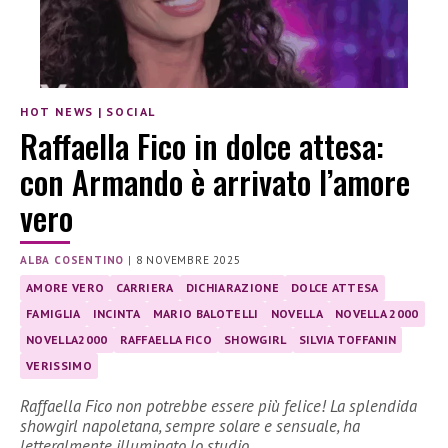
HOT NEWS
|
SOCIAL
Raffaella Fico in dolce attesa:
con Armando è arrivato l’amore
vero
ALBA COSENTINO
|
8 NOVEMBRE 2025
AMORE VERO
CARRIERA
DICHIARAZIONE
DOLCE ATTESA
FAMIGLIA
INCINTA
MARIO BALOTELLI
NOVELLA
NOVELLA 2000
NOVELLA2000
RAFFAELLA FICO
SHOWGIRL
SILVIA TOFFANIN
VERISSIMO
Raffaella Fico non potrebbe essere più felice! La splendida
showgirl napoletana, sempre solare e sensuale, ha
letteralmente illuminato lo studio…