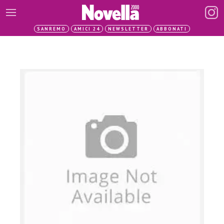
SANREMO
AMICI 24
NEWSLETTER
ABBONATI