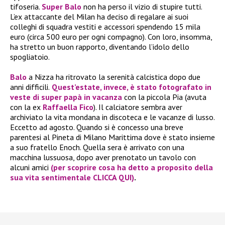
tifoseria.
Super Balo
non ha perso il vizio di stupire tutti.
L’ex attaccante del Milan ha deciso di regalare ai suoi
colleghi di squadra vestiti e accessori spendendo 15 mila
euro (circa 500 euro per ogni compagno). Con loro, insomma,
ha stretto un buon rapporto, diventando l’idolo dello
spogliatoio.
Balo
a Nizza ha ritrovato la serenità calcistica dopo due
anni difficili.
Quest’estate, invece, è stato fotografato in
veste di super papà in vacanza
con la piccola Pia (avuta
con la ex
Raffaella Fico
). Il calciatore sembra aver
archiviato la vita mondana in discoteca e le vacanze di lusso.
Eccetto ad agosto. Quando si è concesso una breve
parentesi al Pineta di Milano Marittima dove è stato insieme
a suo fratello Enoch. Quella sera è arrivato con una
macchina lussuosa, dopo aver prenotato un tavolo con
alcuni amici
(per scoprire cosa ha detto a proposito della
sua vita sentimentale CLICCA QUI)
.