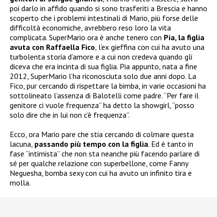
poi darlo in affido quando si sono trasferiti a Brescia e hanno
scoperto che i problemi intestinali di Mario, più forse delle
difficoltà economiche, avrebbero reso loro la vita
complicata. SuperMario ora è anche tenero con
Pia, la figlia
avuta con Raffaella Fico
, l’ex gieffina con cui ha avuto una
turbolenta storia d’amore e a cui non credeva quando gli
diceva che era incinta di sua figlia. Pia appunto, nata a fine
2012, SuperMario l’ha riconosciuta solo due anni dopo. La
Fico, pur cercando di rispettare la bimba, in varie occasioni ha
sottolineato l’assenza di Balotelli come padre. “Per fare il
genitore ci vuole frequenza” ha detto la showgirl, “posso
solo dire che in lui non c’è frequenza”.
Ecco, ora Mario pare che stia cercando di colmare questa
lacuna,
passando più tempo con la figlia
. Ed è tanto in
fase “intimista” che non sta neanche più facendo parlare di
sé per qualche relazione con superbellone, come Fanny
Neguesha, bomba sexy con cui ha avuto un infinito tira e
molla.