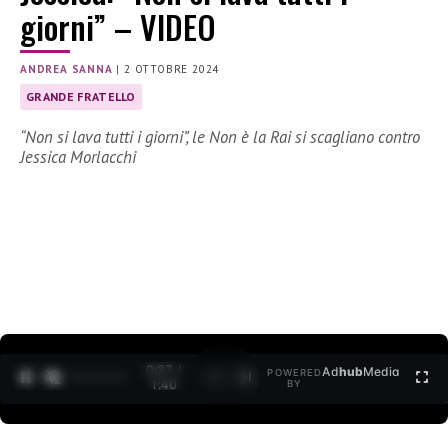
giorni” – VIDEO
ANDREA SANNA
|
2 OTTOBRE 2024
GRANDE FRATELLO
“Non si lava tutti i giorni”, le Non è la Rai si scagliano contro
Jessica Morlacchi
0:28 /
Ad
hub
Media
POWERED
1
/
2
1:40
BY