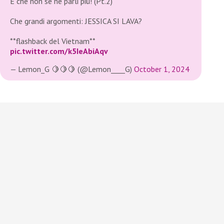
E che non se ne parli più! (Pt.2)
Che grandi argomenti: JESSICA SI LAVA?
**flashback del Vietnam**
pic.twitter.com/k5IeAbiAqv
— Lemon_G 🍋🍋🍋 (@Lemon____G)
October 1, 2024