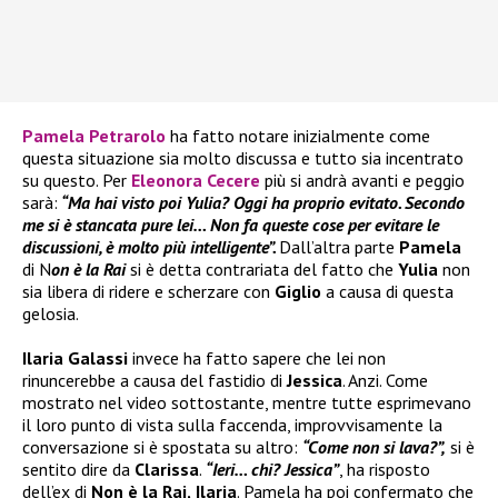
Pamela Petrarolo
ha fatto notare inizialmente come
questa situazione sia molto discussa e tutto sia incentrato
su questo. Per
Eleonora Cecere
più si andrà avanti e peggio
sarà:
“Ma hai visto poi Yulia? Oggi ha proprio evitato. Secondo
me si è stancata pure lei… Non fa queste cose per evitare le
discussioni, è molto più intelligente”.
Dall’altra parte
Pamela
di N
on è la Rai
si è detta contrariata del fatto che
Yulia
non
sia libera di ridere e scherzare con
Giglio
a causa di questa
gelosia.
Ilaria Galassi
invece ha fatto sapere che lei non
rinuncerebbe a causa del fastidio di
Jessica
. Anzi. Come
mostrato nel video sottostante, mentre tutte esprimevano
il loro punto di vista sulla faccenda, improvvisamente la
conversazione si è spostata su altro:
“Come non si lava?”,
si è
sentito dire da
Clarissa
.
“Ieri… chi? Jessica”
, ha risposto
dell’ex di
Non è la Rai,
Ilaria
. Pamela ha poi confermato che