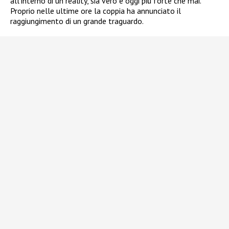
all’interno di un reality, sia vero e oggi più forte che mai.
Proprio nelle ultime ore la coppia ha annunciato il
raggiungimento di un grande traguardo.