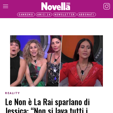
SANREMO
AMICI 24
NEWSLETTER
ABBONATI
REALITY
Le Non è La Rai sparlano di
Jessica: “Non si lava tutti i