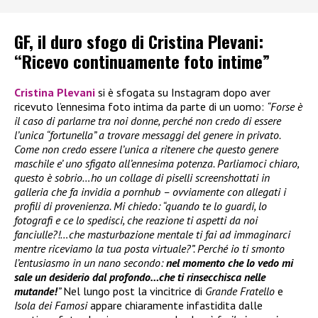
GF, il duro sfogo di Cristina Plevani:
“Ricevo continuamente foto intime”
Cristina Plevani
si è sfogata su Instagram dopo aver
ricevuto l’ennesima foto intima da parte di un uomo:
“Forse è
il caso di parlarne tra noi donne, perché non credo di essere
l’unica “fortunella” a trovare messaggi del genere in privato.
Come non credo essere l’unica a ritenere che questo genere
maschile e’ uno sfigato all’ennesima potenza. Parliamoci chiaro,
questo è sobrio…ho un collage di piselli screenshottati in
galleria che fa invidia a pornhub – ovviamente con allegati i
profili di provenienza. Mi chiedo: “quando te lo guardi, lo
fotografi e ce lo spedisci, che reazione ti aspetti da noi
fanciulle?!…che masturbazione mentale ti fai ad immaginarci
mentre riceviamo la tua posta virtuale?”. Perché io ti smonto
l’entusiasmo in un nano secondo:
nel momento che lo vedo mi
sale un desiderio dal profondo…che ti rinsecchisca nelle
mutande!
”
Nel lungo post la vincitrice di
Grande Fratello
e
Isola dei Famosi
appare chiaramente infastidita dalle