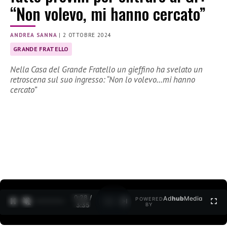
“Non volevo, mi hanno cercato”
ANDREA SANNA
|
2 OTTOBRE 2024
GRANDE FRATELLO
Nella Casa del Grande Fratello un gieffino ha svelato un
retroscena sul suo ingresso: “Non lo volevo…mi hanno
cercato”
0:29 /
Ad
hub
Media
POWERED
1
/
2
3:35
BY