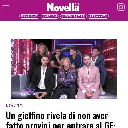
SANREMO
AMICI 24
NEWSLETTER
ABBONATI
REALITY
Un gieffino rivela di non aver
fatto provini per entrare al GF: