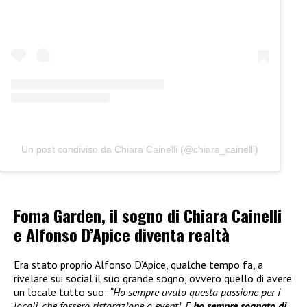
Un post condiviso da Chiara Cainelli (@chiara_cainelli)
Foma Garden, il sogno di Chiara Cainelli
e Alfonso D’Apice diventa realtà
Era stato proprio Alfonso D’Apice, qualche tempo fa, a
rivelare sui social il suo grande sogno, ovvero quello di avere
un locale tutto suo:
“Ho sempre avuto questa passione per i
locali, che fossero ristorazione o eventi. E
ho sempre sognato di