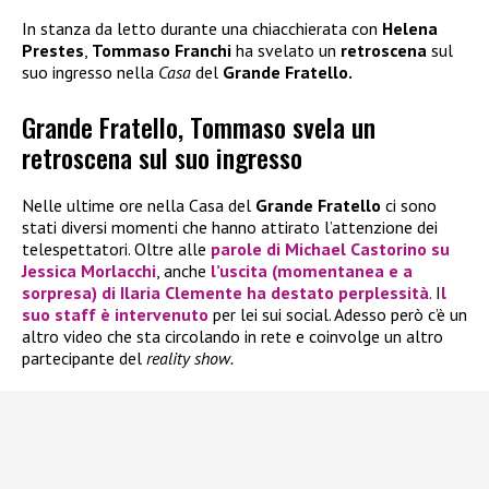
In stanza da letto durante una chiacchierata con
Helena
Prestes
,
Tommaso Franchi
ha svelato un
retroscena
sul
suo ingresso nella
Casa
del
Grande Fratello.
Grande Fratello, Tommaso svela un
retroscena sul suo ingresso
Nelle ultime ore nella Casa del
Grande Fratello
ci sono
stati diversi momenti che hanno attirato l’attenzione dei
telespettatori. Oltre alle
parole di
Michael Castorin
o su
Jessica Morlacchi
, anche
l’uscita (momentanea e a
sorpresa) di
Ilaria Clemente
ha destato perplessità
. I
l
suo staff è intervenuto
per lei sui social. Adesso però c’è un
altro video che sta circolando in rete e coinvolge un altro
partecipante del
reality show.