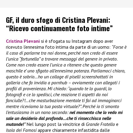
GF, il duro sfogo di Cristina Plevani:
“Ricevo continuamente foto intime”
Cristina Plevani
si è sfogata su Instagram dopo aver
ricevuto l’ennesima foto intima da parte di un uomo:
“Forse è
il caso di parlarne tra noi donne, perché non credo di essere
l’unica “fortunella” a trovare messaggi del genere in privato.
Come non credo essere l’unica a ritenere che questo genere
maschile e’ uno sfigato all’ennesima potenza. Parliamoci chiaro,
questo è sobrio…ho un collage di piselli screenshottati in
galleria che fa invidia a pornhub – ovviamente con allegati i
profili di provenienza. Mi chiedo: “quando te lo guardi, lo
fotografi e ce lo spedisci, che reazione ti aspetti da noi
fanciulle?!…che masturbazione mentale ti fai ad immaginarci
mentre riceviamo la tua posta virtuale?”. Perché io ti smonto
l’entusiasmo in un nano secondo:
nel momento che lo vedo mi
sale un desiderio dal profondo…che ti rinsecchisca nelle
mutande!
”
Nel lungo post la vincitrice di
Grande Fratello
e
Isola dei Famosi
appare chiaramente infastidita dalle