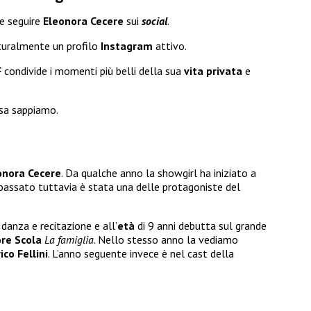
le seguire
Eleonora Cecere
sui
social
.
uralmente un profilo
Instagram
attivo.
F
condivide i momenti più belli della sua
vita privata
e
osa sappiamo.
onora Cecere
. Da qualche anno la showgirl ha iniziato a
n passato tuttavia è stata una delle protagoniste del
 danza e recitazione e all’
età
di 9 anni debutta sul grande
ore Scola
La famiglia
. Nello stesso anno la vediamo
ico Fellini
. L’anno seguente invece è nel cast della