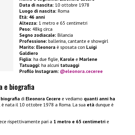
Data di nascita:
10 ottobre 1978
Luogo di nascita:
Roma
Età: 46 anni
Altezza:
1 metro e 65 centimetri
Peso:
48kg circa
Segno zodiacale:
Bilancia
Professione:
ballerina, cantante e showgirl
Marito:
Eleonora
è sposata con
Luigi
Galdiero
Figlia
: ha due figlie,
Karole
e
Marlene
Tatuaggi:
ha alcuni
tatuaggi
Profilo Instagram:
@eleonora.ceceree
a e biografia
a
biografia
di
Eleonora Cecere
e vediamo
quanti anni ha
l è nata il 10 ottobre 1978 a Roma. La sua
età
dunque è
ece rispettivamente pari a
1 metro e 65 centimetri
e