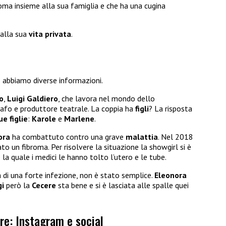
oma insieme alla sua famiglia e che ha una cugina
 alla sua
vita privata
.
e
abbiamo diverse informazioni.
o
,
Luigi Galdiero
, che lavora nel mondo dello
fo e produttore teatrale. La coppia ha
figli
? La risposta
ue figlie
:
Karole
e
Marlene
.
ora
ha combattuto contro una grave
malattia
. Nel 2018
o un fibroma. Per risolvere la situazione la showgirl si è
la quale i medici le hanno tolto l’utero e le tube.
a di una forte infezione, non è stato semplice.
Eleonora
gi
però la
Cecere
sta bene e si è lasciata alle spalle quei
re: Instagram e social