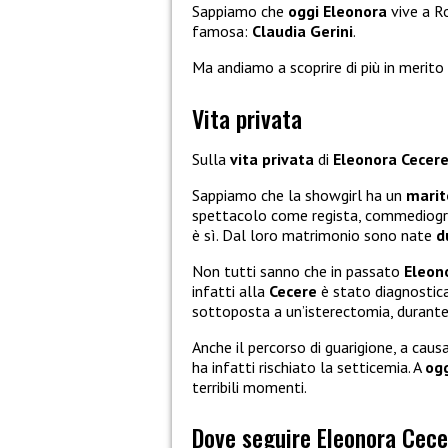
Sappiamo che
oggi Eleonora
vive a R
famosa:
Claudia Gerini
.
Ma andiamo a scoprire di più in merito
Vita privata
Sulla
vita privata
di
Eleonora Cecer
Sappiamo che la showgirl ha un
marit
spettacolo come regista, commediogra
è sì. Dal loro matrimonio sono nate
d
Non tutti sanno che in passato
Eleon
infatti alla
Cecere
è stato diagnosticat
sottoposta a un’isterectomia, durante 
Anche il percorso di guarigione, a caus
ha infatti rischiato la setticemia. A
og
terribili momenti.
Dove seguire Eleonora Cece