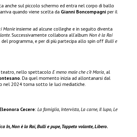
a anche sul piccolo schermo ed entra nel corpo di ballo
ò arriva quando viene scelta da
Gianni Boncompagni
per il
ci Manie
insieme ad alcune colleghe e in seguito diventa
lante
. Successivamente collabora all’album
Non è la Rai
 del programma, e per di più partecipa allo spin off
Bulli e
teatro, nello spettacolo
E meno male che c’è Maria
, al
Montesano
. Da quel momento inizia ad allontanarsi dal
 nel 2024 torna sotto le luci mediatiche.
Eleonora Cecere
:
La famiglia, Intervista, La carne, Il lupo, Le
a In, Non è la Rai, Bulli e pupe, Tappeto volante, Libero
.