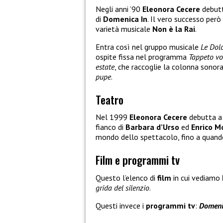
Negli anni ’90
Eleonora Cecere
debutt
di
Domenica In
. Il vero successo per
varietà musicale
Non è la Rai
.
Entra così nel gruppo musicale
Le Dol
ospite fissa nel programma
Tappeto vo
estate
, che raccoglie la colonna sonora
pupe
.
Teatro
Nel 1999
Eleonora Cecere
debutta a 
fianco di
Barbara d’Urso
ed
Enrico 
mondo dello spettacolo, fino a quando
Film e programmi tv
Questo l’elenco di
film
in cui vediamo
grida del silenzio
.
Questi invece i
programmi tv
:
Domenic