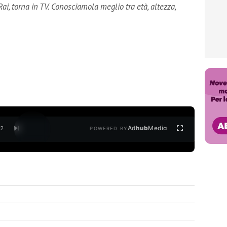
ai, torna in TV. Conosciamola meglio tra età, altezza,
Ad
hub
Media
/
2
POWERED BY