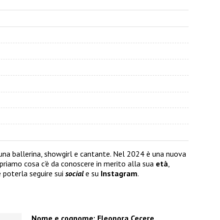
una ballerina, showgirl e cantante. Nel 2024 è una nuova
opriamo cosa c’è da conoscere in merito alla sua
età
,
 poterla seguire sui
social
e su
Instagram
.
Nome e cognome: Eleonora Cecere