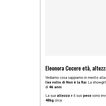
Eleonora Cecere età, altezz
Vediamo cosa sappiamo in merito all
l’ex volto di Non è la Rai
. La showgir
di
46 anni
.
La sua
altezza
e il suo
peso
sono inv
48kg
circa.