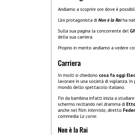
Andiamo a scoprire ore dove è possibi
L’ex protagonista di
Non è la Rai
ha nat
Sulla sua pagina la concorrente del
G
della sua carriera.
Proprio in merito andiamo a vedere c
Carriera
In molti si chiedono
cosa fa oggi Ele
lavorare in una società di vigilanza. I
mondo dello spettacolo italiano.
Fin da bambina infatti inizia a studiare
schermo recitando nel dramma di
Ett
anche nel film
Intervista
, diretto
Feder
commedia
La carne
.
Non è la Rai