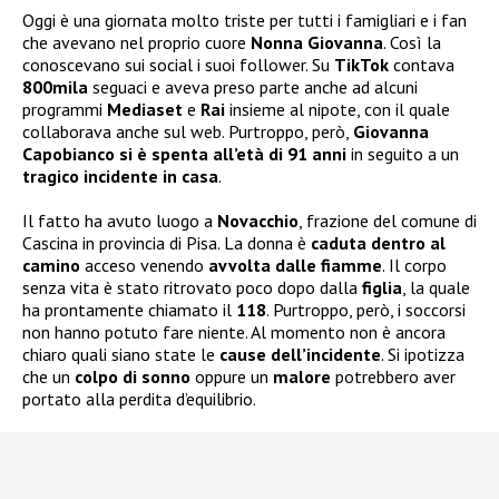
Oggi è una giornata molto triste per tutti i famigliari e i fan
che avevano nel proprio cuore
Nonna Giovanna
. Così la
conoscevano sui social i suoi follower. Su
TikTok
contava
800mila
seguaci e aveva preso parte anche ad alcuni
programmi
Mediaset
e
Rai
insieme al nipote, con il quale
collaborava anche sul web. Purtroppo, però,
Giovanna
Capobianco si è spenta all’età di 91 anni
in seguito a un
tragico incidente in casa
.
Il fatto ha avuto luogo a
Novacchio
, frazione del comune di
Cascina in provincia di Pisa. La donna è
caduta dentro al
camino
acceso venendo
avvolta dalle fiamme
. Il corpo
senza vita è stato ritrovato poco dopo dalla
figlia
, la quale
ha prontamente chiamato il
118
. Purtroppo, però, i soccorsi
non hanno potuto fare niente. Al momento non è ancora
chiaro quali siano state le
cause dell’incidente
. Si ipotizza
che un
colpo di sonno
oppure un
malore
potrebbero aver
portato alla perdita d’equilibrio.