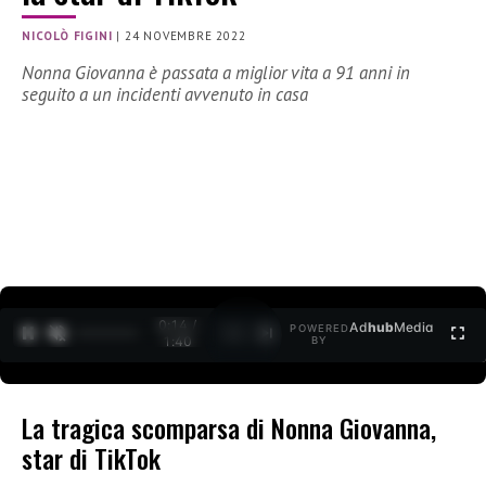
NICOLÒ FIGINI
|
24 NOVEMBRE 2022
Nonna Giovanna è passata a miglior vita a 91 anni in
seguito a un incidenti avvenuto in casa
0:15 /
Ad
hub
Media
POWERED
1
/
2
1:40
BY
La tragica scomparsa di Nonna Giovanna,
star di TikTok