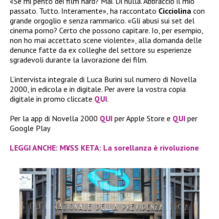
«Se mi pento dei film hard? Mai. Di nulla. Abbraccio il mio
passato. Tutto. Interamente», ha raccontato
Cicciolina
con
grande orgoglio e senza rammarico. «Gli abusi sui set del
cinema porno? Certo che possono capitare. Io, per esempio,
non ho mai accettato scene violente», alla domanda delle
denunce fatte da ex colleghe del settore su esperienze
sgradevoli durante la lavorazione dei film.
L’intervista integrale di Luca Burini sul numero di Novella
2000, in edicola e in digitale. Per avere la vostra copia
digitale in promo cliccate
QUI
.
Per la app di Novella 2000
QUI
per Apple Store e
QUI
per
Google Play
LEGGI ANCHE: M¥SS KETA: La sorellanza è rivoluzione