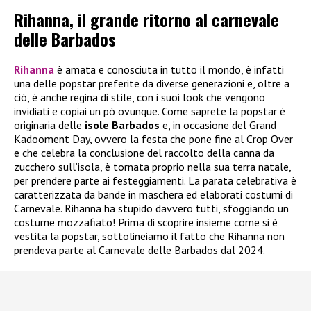
Rihanna, il grande ritorno al carnevale
delle Barbados
Rihanna
è amata e conosciuta in tutto il mondo, è infatti
una delle popstar preferite da diverse generazioni e, oltre a
ciò, è anche regina di stile, con i suoi look che vengono
invidiati e copiai un pò ovunque. Come saprete la popstar è
originaria delle
isole Barbados
e, in occasione del Grand
Kadooment Day, ovvero la festa che pone fine al Crop Over
e che celebra la conclusione del raccolto della canna da
zucchero sull’isola, è tornata proprio nella sua terra natale,
per prendere parte ai festeggiamenti. La parata celebrativa è
caratterizzata da bande in maschera ed elaborati costumi di
Carnevale. Rihanna ha stupido davvero tutti, sfoggiando un
costume mozzafiato! Prima di scoprire insieme come si è
vestita la popstar, sottolineiamo il fatto che Rihanna non
prendeva parte al Carnevale delle Barbados dal 2024.