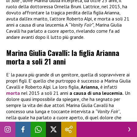
al Sole”
, dove Marina Giulia interpreta, da oltre 25 anni, il
ruolo della dottoressa Ornella Bruni. L’attrice, nel 2015, ha
dovuto affrontare la tragica perdita della figlia Arianna,
avuta dall’ex marito, l’attore Roberto Alpi, e morta a soli 21
anni a causa di una leucemia. A
“Vanity Fair”
, Marina Giulia
Cavalli ha parlato a cuore aperto, rivelando come fa ad
andare avanti dopo il lutto più grande.
Marina Giulia Cavalli: la figlia Arianna
morta a soli 21 anni
E’ la paura più grande di un genitore, quella di sopravvivere ai
propri figli. E’ quello che purtroppo è successo a Marina Giulia
Cavalli e Roberto Alpi. La loro figlia,
Arianna,
è infatti
morta
nel 2015 a soli 21 anni
a causa di una leucemia.
Un
dolore quasi impossibile da spiegare, che ha segnato per
sempre la vita dei due attori. Marina Giulia Cavalli ha
concesso una lunga e toccante intervista a
“Vanity Fai
r”,
nella quale ha parlato a cuore aperto, di quel dolore che
ancora oggi, a distanza di 11 anni, è ancora presente e con il
quale deve fare i coni ogni giorno:
“Non è possibile scappare
dal dolore, come si fa? Se anche ti butti a capofitto nel lavoro,