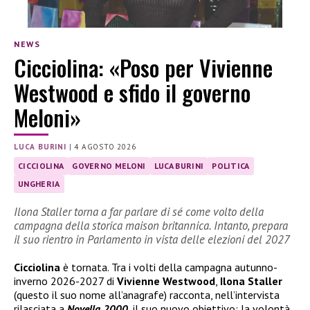
NEWS
Cicciolina: «Poso per Vivienne
Westwood e sfido il governo
Meloni»
LUCA BURINI
|
4 AGOSTO 2026
CICCIOLINA
GOVERNO MELONI
LUCA BURINI
POLITICA
UNGHERIA
Ilona Staller torna a far parlare di sé come volto della
campagna della storica maison britannica. Intanto, prepara
il suo rientro in Parlamento in vista delle elezioni del 2027
Cicciolina
è tornata. Tra i volti della campagna autunno-
inverno 2026-2027 di
Vivienne Westwood
,
Ilona Staller
(questo il suo nome all’anagrafe) racconta, nell’intervista
rilasciata a
Novella 2000
, il suo nuovo obiettivo: la volontà