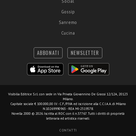
Social
Gossip
Sanremo
Cucina
ABBONATI
NEWSLETTER
Visibilia Editrice S.r.l.
con sede in Via Privata Giovannino De Grassi 12/12A, 20123
Milano.
Capitale sociale € 100.000,00 I.V. - C.F./P.IVA ed iscrizione alla C.C.I.A.A. di Milano
N.10269990965 - REA MI-2519578.
Novella 2000 © 2026. Iscritta al ROC con il n.37767. Tutti i diritti di proprietà
letteraria ed artistica riservati.
CONTATTI