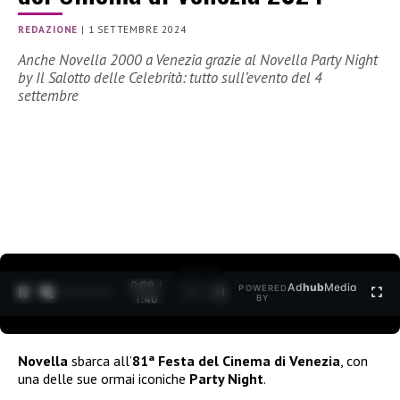
REDAZIONE
|
1 SETTEMBRE 2024
Anche Novella 2000 a Venezia grazie al Novella Party Night
by Il Salotto delle Celebrità: tutto sull’evento del 4
settembre
0:09 /
Ad
hub
Media
POWERED
1
/
2
1:40
BY
Novella
sbarca all’
81ª Festa del Cinema di Venezia
, con
una delle sue ormai iconiche
Party Night
.