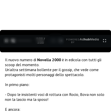
0:29 /
Ad
hub
Media
POWERED
1
/
2
3:35
BY
Il nuovo numero di
Novella 2000
è in edicola con tutti gli
scoop del momento.
Un’altra settimana bollente per il gossip, che vede come
protagonisti molti personaggi dello spettacolo.
In primo piano:
Dopo le insistenti voci di rottura con Rocio, Bova non solo
non la lascio ma la sposo!
E ancora: