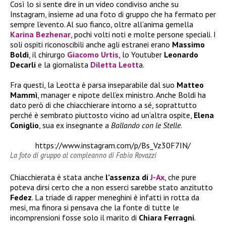
Così lo si sente dire in un video condiviso anche su
Instagram, insieme ad una foto di gruppo che ha fermato per
sempre l’evento. Al suo fianco, oltre all’anima gemella
Karina Bezhenar
, pochi volti noti e molte persone speciali. I
soli ospiti riconoscibili anche agli estranei erano
Massimo
Boldi
, il chirurgo
Giacomo Urtis
, lo Youtuber
Leonardo
Decarli
e la giornalista
Diletta Leott
a.
Fra questi, la Leotta è parsa inseparabile dal suo
Matteo
Mammì
, manager e nipote dell’ex ministro. Anche Boldi ha
dato però di che chiacchierare intorno a sé, soprattutto
perché è sembrato piuttosto vicino ad un’altra ospite,
Elena
Coniglio
, sua ex insegnante a
Ballando con le Stelle
.
https://www.instagram.com/p/Bs_Vz30F7IN/
La foto di gruppo al compleanno di Fabio Rovazzi
Chiacchierata è stata anche
l’assenza di
J-Ax
, che pure
poteva dirsi certo che a non esserci sarebbe stato anzitutto
Fedez
. La triade di rapper meneghini è infatti in rotta da
mesi, ma finora si pensava che la fonte di tutte le
incomprensioni fosse solo il marito di
Chiara Ferragni
.