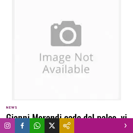
NEWS
Gianni Morandi cade dal palco, vi
sveliamo chi lo ha salvato…