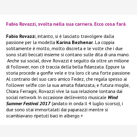
Fabio Rovazzi, svolta nella sua carriera. Ecco cosa farà
Fabio Rovazz
i, intanto, si è lasciato travolgere dalla
passione per la modella
Karina Bezhenar
. La coppia
solitamente è molto, molto discreta e le volte che i due
sono stati beccati insieme si contano sulle dita di una mano.
Anche sui social, dove Rovazzi è seguito da oltre un milione
di follower, non c’è traccia della bella fidanzata. Eppure la
storia procede a gonfie vele e tra loro c’è una forte passione.
Al contrario del suo caro amico Fedez, che regala spesso ai
follower selfie con la sua amata fidanzata, e futura moglie,
Chiara Ferragni, Rovazzi vive la sua relazione lontana dai
social network In occasione dell’evento musicale
Wind
Summer Festival 2017
(andato in onda il 4 luglio scorso), i
due sono stai immortalati dai paparazzi mentre si
scambiavano ripetuti baci in albergo.+