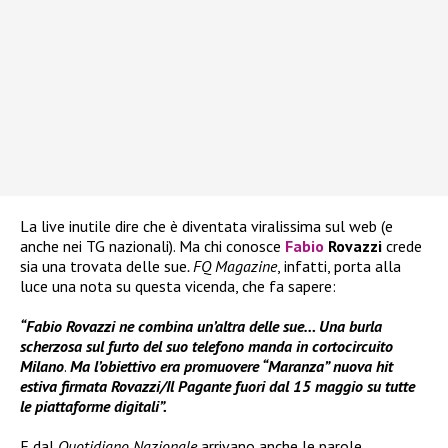
La live inutile dire che è diventata viralissima sul web (e
anche nei TG nazionali). Ma chi conosce
Fabio
Rovazzi
crede
sia una trovata delle sue
. FQ Magazine
, infatti, porta alla
luce una nota su questa vicenda, che fa sapere:
“Fabio Rovazzi ne combina un’altra delle sue… Una burla
scherzosa sul furto del suo telefono manda in cortocircuito
Milano
.
Ma
l’obiettivo era promuovere “Maranza” nuova hit
estiva firmata Rovazzi/Il Pagante fuori dal 15 maggio su tutte
le piattaforme digitali”.
E dal
Quotidiano Nazionale
arrivano anche le parole