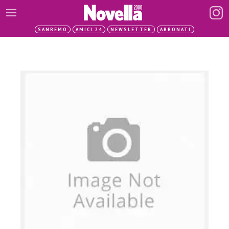
SANREMO
AMICI 24
NEWSLETTER
ABBONATI