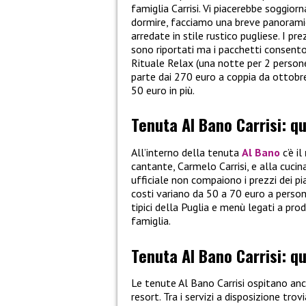
famiglia Carrisi. Vi piacerebbe soggiorna
dormire, facciamo una breve panoramica.
arredate in stile rustico pugliese. I pr
sono riportati ma i pacchetti consenton
Rituale Relax (una notte per 2 persone
parte dai 270 euro a coppia da ottobre
50 euro in più.
Tenuta Al Bano Carrisi: q
All’interno della tenuta
Al Bano
c’è il
cantante, Carmelo Carrisi, e alla cucin
ufficiale non compaiono i prezzi dei p
costi variano da 50 a 70 euro a persona
tipici della Puglia e menù legati a prod
famiglia.
Tenuta Al Bano Carrisi: qu
Le tenute Al Bano Carrisi ospitano an
resort. Tra i servizi a disposizione t