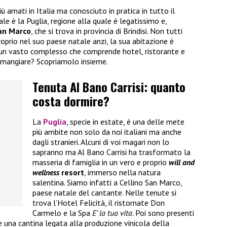
ù amati in Italia ma conosciuto in pratica in tutto il
e è la Puglia, regione alla quale è legatissimo e,
an Marco
, che si trova in provincia di Brindisi. Non tutti
oprio nel suo paese natale anzi, la sua abitazione è
 un vasto complesso che comprende hotel, ristorante e
 mangiare? Scopriamolo insieme.
Tenuta Al Bano Carrisi: quanto
costa dormire?
La
Puglia
, specie in estate, è una delle mete
più ambite non solo da noi italiani ma anche
dagli stranieri. Alcuni di voi magari non lo
sapranno ma Al Bano Carrisi ha trasformato la
masseria di famiglia in un vero e proprio
will and
wellness
resort
, immerso nella natura
salentina. Siamo infatti a Cellino San Marco,
paese natale del cantante. Nelle tenute si
trova l’Hotel Felicità, il ristornate Don
Carmelo e la Spa
E’ la tua vita
. Poi sono presenti
e una cantina legata alla produzione vinicola della