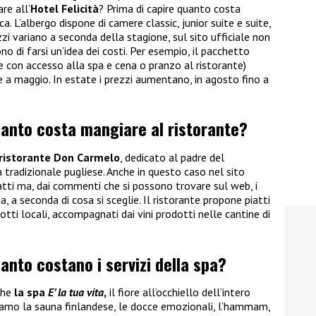
re all’
Hotel Felicità
? Prima di capire quanto costa
 L’albergo dispone di camere classic, junior suite e suite,
ezzi variano a seconda della stagione, sul sito ufficiale non
o di farsi un’idea dei costi. Per esempio, il pacchetto
 con accesso alla spa e cena o pranzo al ristorante)
 a maggio. In estate i prezzi aumentano, in agosto fino a
uanto costa mangiare al ristorante?
ristorante Don Carmelo
, dedicato al padre del
a tradizionale pugliese. Anche in questo caso nel sito
iatti ma, dai commenti che si possono trovare sul web, i
, a seconda di cosa si sceglie. Il ristorante propone piatti
otti locali, accompagnati dai vini prodotti nelle cantine di
anto costano i servizi della spa?
che
la spa
E’ la tua vita
,
il fiore all’occhiello dell’intero
roviamo la sauna finlandese, le docce emozionali, l’hammam,