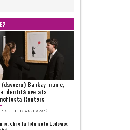
 È?
è (davvero) Banksy: nome,
 e identità svelata
’inchiesta Reuters
IA CIOTTI | 13 GIUGNO 2026
ma, chi è la fidanzata Lodovica
rini