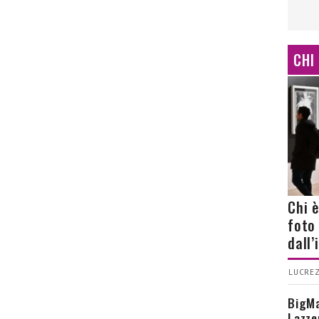
CHI
Chi 
foto
dall
LUCREZ
BigMa
Lazze