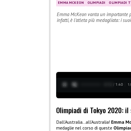
EMMA MCKEON
OLIMPIADI
OLIMPIADI 
Emma McKeon vanta un importante pri
infatti, è l’atleta più medagliata: i suoi
0:13 / 1:40
1
Olimpiadi di Tokyo 2020: i
Dall’Australia…all’Australia!
Emma M
medaglie nel corso di queste
Olimpia