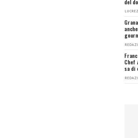
del d
LUCREZ
Grana
anche
gour
REDAZI
Franc
Chef 
sa di
REDAZI