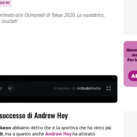
TOKYO
mato alle Olimpiadi di Tokyo 2020. La nuotatrice,
 risultati
Ad
hub
Media
/
2
POWERED BY
l successo di Andrew Hoy
ckeon
abbiamo detto che è la sportiva che ha vinto più
di
, ma a quanto anche
Andrew Hoy
ha attirato