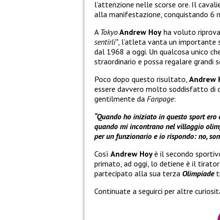
l’attenzione nelle scorse ore. Il caval
alla manifestazione, conquistando 6 
A
Tokyo
Andrew Hoy
ha voluto riprova
sentirli”
, l’atleta vanta un importante 
dal 1968 a oggi. Un qualcosa unico che
straordinario e possa regalare grandi s
Poco dopo questo risultato,
Andrew 
essere davvero molto soddisfatto di q
gentilmente da
Fanpage
:
“Quando ho iniziato in questo sport ero 
quando mi incontrano nel villaggio olim
per un funzionario e io rispondo: no, son
Così
Andrew Hoy
è il secondo sportiv
primato, ad oggi, lo detiene è il tirat
partecipato alla sua terza
Olimpiade
t
Continuate a seguirci per altre curiosi