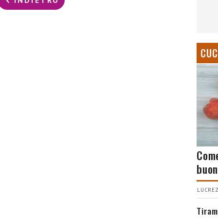
CUC
Come
buon
LUCREZ
Tiram