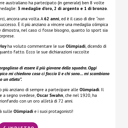
iere australiano ha partecipato (in generale) ben 8 volte
medaglie:
3 medaglie d’oro, 2 di argento e 1 di bronzo
.
rci, ancora una volta. A
62 anni
, ed è il caso di dire
“non
successo. È il più anziano a vincere una medaglia olimpica
 dimostra, nel caso ci fosse bisogno, quanto lo sport sia
orprese.
Hoy
ha voluto commentare le sue
Olimpiadi
, dicendo di
uanto fatto. Ecco le sue dichiarazioni raccolte
orgoglioso di essere il più giovane della squadra. Oggi
pico mi chiedono cosa ci faccio lì e chi sono… mi scambiano
o un atleta”.
o più anziano di sempre a partecipare alle
Olimpiadi
. Il
ore a segno svedese,
Oscar Swahn
, che nel 1920, ha
rionfando con un oro all’età di 72 anni.
tà sulle
Olimpiadi
e i suoi protagonisti!
INDIETRO