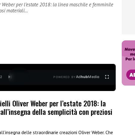
ver Weber per l’estate 2018: la linea maschile e femminile
osi materiali…
Ad
hub
Media
/
2
POWERED BY
ielli Oliver Weber per l’estate 2018: la
all’insegna della semplicità con preziosi
all’insegna delle straordinarie creazioni Oliver Weber. Che