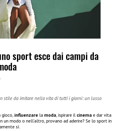
uno sport esce dai campi da
 moda
6
stile da imitare nella vita di tutti i giorni: un lusso
a gioco,
influenzare
la
moda
, ispirare il
cinema
e dar vita
in un modo o nell’altro, provano ad aderire? Se lo sport in
ramente sì.