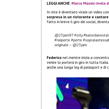
LEGGI ANCHE
:
Marco Masini rivela di
In rete è diventato virale un video c
sorpresa in un ristorante e cantare c
fatto in breve il giro dei social, diven
@23jam97
#olly
#balordanostal
#neiperte
#perte
#sopralastessa
originale – @23jam
Federico
nel mentre inizia a concentra
venire lo porterà in giro in tutta Itali
anche una lunga leg di palasport e di