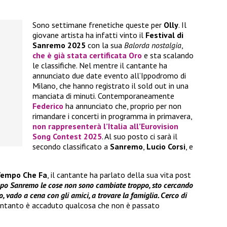
Sono settimane frenetiche queste per
Olly
. Il
giovane artista ha infatti vinto il
Festival di
Sanremo 2025
con la sua
Balorda nostalgia
,
che è già stata certificata Oro
e sta scalando
le classifiche. Nel mentre il cantante ha
annunciato due date evento all’Ippodromo di
Milano, che hanno registrato il sold out in una
manciata di minuti. Contemporaneamente
Federico
ha annunciato che, proprio per non
rimandare i concerti in programma in primavera,
non rappresenterà l’Italia all’
Eurovision
Song Contest 2025
. Al suo posto ci sarà il
secondo classificato a
Sanremo
,
Lucio Corsi
, e
Tempo Che Fa
, il cantante ha parlato della sua vita post
po Sanremo le cose non sono cambiate troppo, sto cercando
o, vado a cena con gli amici, a trovare la famiglia. Cerco di
e intanto è accaduto qualcosa che non è passato