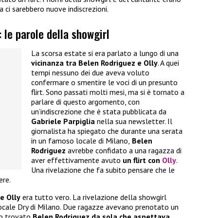
a ci sarebbero nuove indiscrezioni.
: le parole della showgirl
La scorsa estate si era parlato a lungo di una
vicinanza tra Belen Rodriguez e Olly
. A quei
tempi nessuno dei due aveva voluto
confermare o smentire le voci di un presunto
flirt. Sono passati molti mesi, ma si è tornato a
parlare di questo argomento, con
un’indiscrezione che è stata pubblicata da
Gabriele Parpiglia
nella sua newsletter. Il
giornalista ha spiegato che durante una serata
in un famoso locale di Milano,
Belen
Rodriguez
avrebbe confidato a una ragazza di
aver effettivamente avuto
un flirt con
Olly
.
Una rivelazione che fa subito pensare che le
ere.
e Olly
era tutto vero. La rivelazione della showgirl
locale Dry di Milano. Due ragazze avevano prenotato un
no trovato
Belen Rodriguez da sola che aspettava