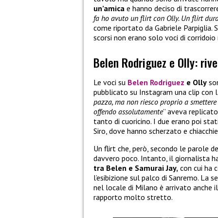
un’amica
e hanno deciso di trascorrere
fa ho avuto un flirt con Olly. Un flirt du
come riportato da Gabriele Parpiglia. S
scorsi non erano solo voci di corridoi
Belen Rodriguez e Olly: rive
Le voci su
Belen Rodriguez
e Olly
son
pubblicato su Instagram una clip con la
pazza, ma non riesco proprio a smettere 
offendo assolutamente
” aveva replicato
tanto di cuoricino. I due erano poi stat
Siro, dove hanno scherzato e chiacchi
Un flirt che, però, secondo le parole d
davvero poco. Intanto, il giornalista 
tra Belen e Samurai Jay,
con cui ha c
l’esibizione sul palco di Sanremo. La s
nel locale di Milano è arrivato anche i
rapporto molto stretto.