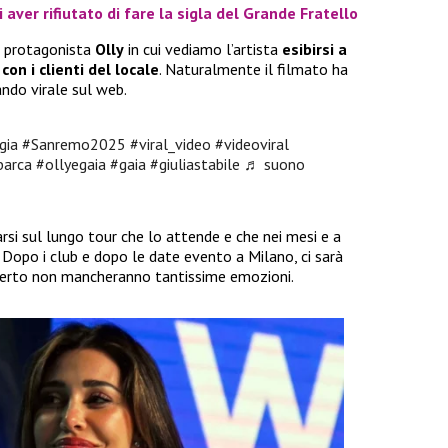
 aver rifiutato di fare la sigla del Grande Fratello
on protagonista
Olly
in cui vediamo l’artista
esibirsi a
on i clienti del locale
. Naturalmente il filmato ha
tando virale sul web.
gia
#Sanremo2025
#viral_video
#videoviral
barca
#ollyegaia
#gaia
#giuliastabile
♬ suono
rsi sul lungo tour che lo attende e che nei mesi e a
a. Dopo i club e dopo le date evento a Milano, ci sarà
 certo non mancheranno tantissime emozioni.