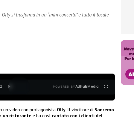
lly si trasforma in un “mini concerto” e tutto il locale
Ad
hub
Media
/
2
POWERED BY
ato un video con protagonista
Olly
. Il vincitore di
Sanremo
n un ristorante
e ha così
cantato con i clienti del