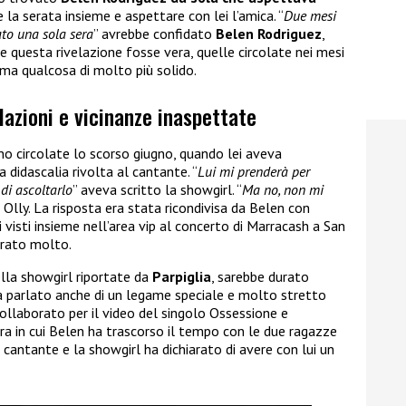
 la serata insieme e aspettare con lei l’amica. “
Due mesi
rato una sola sera
” avrebbe confidato
Belen Rodriguez
,
e questa rivelazione fosse vera, quelle circolate nei mesi
o ma qualcosa di molto più solido.
lazioni e vicinanze inaspettate
o circolate lo scorso giugno, quando lei aveva
 didascalia rivolta al cantante. “
Lui mi prenderà per
di ascoltarlo
” aveva scritto la showgirl. “
Ma no, non mi
 Olly. La risposta era stata ricondivisa da Belen con
i visti insieme nell’area vip al concerto di Marracash a San
erato molto.
ella showgirl riportate da
Parpiglia
, sarebbe durato
ha parlato anche di un legame speciale e molto stretto
ollaborato per il video del singolo Ossessione e
era in cui Belen ha trascorso il tempo con le due ragazze
l cantante e la showgirl ha dichiarato di avere con lui un