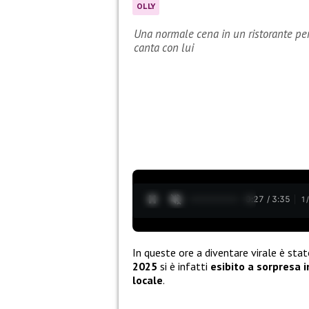
OLLY
Una normale cena in un ristorante per O
canta con lui
0:28 / 3:35
1
In queste ore a diventare virale è st
2025
si è infatti
esibito a sorpresa i
locale
.