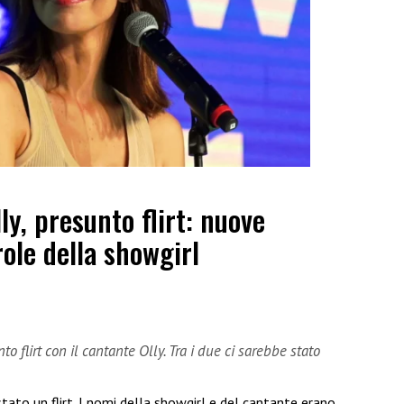
ly, presunto flirt: nuove
role della showgirl
 flirt con il cantante Olly. Tra i due ci sarebbe stato
tato un flirt. I nomi della showgirl e del cantante erano