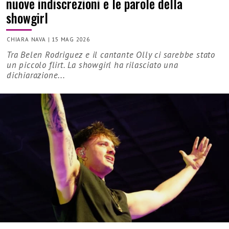
nuove indiscrezioni e le parole della
showgirl
CHIARA NAVA
|
15 MAG 2026
Tra Belen Rodriguez e il cantante Olly ci sarebbe stato
un piccolo flirt. La showgirl ha rilasciato una
dichiarazione...