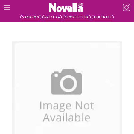
SANREMO
AMICI 24
NEWSLETTER
ABBONATI