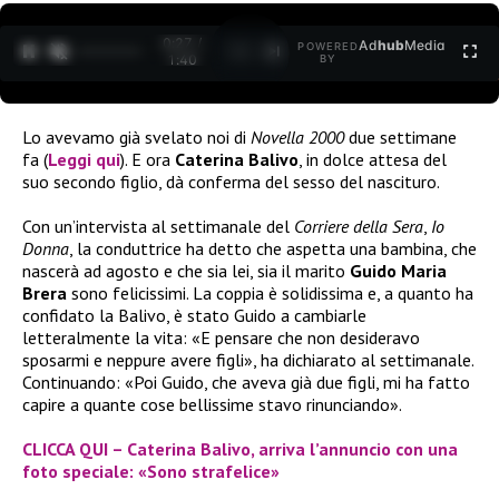
0:27 /
Ad
hub
Media
POWERED
1
/
2
1:40
BY
Lo avevamo già svelato noi di
Novella 2000
due settimane
fa (
Leggi qui
). E ora
Caterina Balivo
, in dolce attesa del
suo secondo figlio, dà conferma del sesso del nascituro.
Con un’intervista al settimanale del
Corriere della Sera
,
Io
Donna
, la conduttrice ha detto che aspetta una bambina, che
nascerà ad agosto e che sia lei, sia il marito
Guido Maria
Brera
sono felicissimi. La coppia è solidissima e, a quanto ha
confidato la Balivo, è stato Guido a cambiarle
letteralmente la vita: «E pensare che non desideravo
sposarmi e neppure avere figli», ha dichiarato al settimanale.
Continuando: «Poi Guido, che aveva già due figli, mi ha fatto
capire a quante cose bellissime stavo rinunciando».
CLICCA QUI – Caterina Balivo, arriva l’annuncio con una
foto speciale: «Sono strafelice»