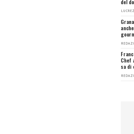
del d
LUCREZ
Grana
anche
gour
REDAZI
Franc
Chef 
sa di
REDAZI