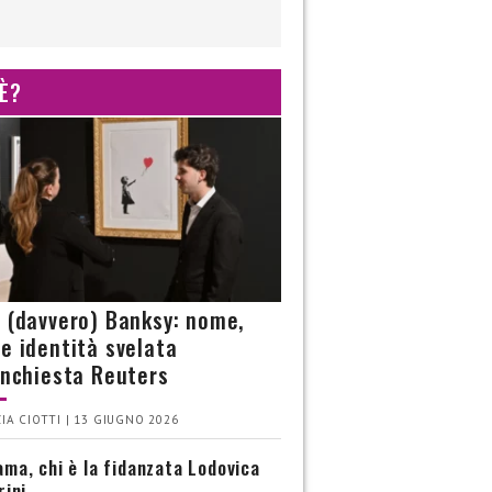
 È?
è (davvero) Banksy: nome,
 e identità svelata
’inchiesta Reuters
IA CIOTTI | 13 GIUGNO 2026
ma, chi è la fidanzata Lodovica
rini