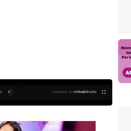
Ad
hub
Media
/
2
POWERED BY