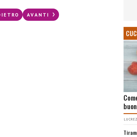
DIETRO
AVANTI
CUC
Come
buon
LUCREZ
Tiram