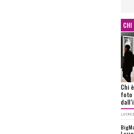
CHI
Chi 
foto
dall
LUCREZ
BigMa
Lazze