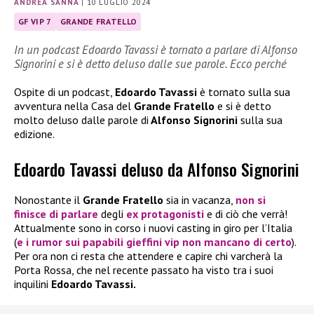
ANDREA SANNA
|
10 LUGLIO 2024
GF VIP 7
GRANDE FRATELLO
In un podcast Edoardo Tavassi è tornato a parlare di Alfonso
Signorini e si è detto deluso dalle sue parole. Ecco perché
Ospite di un podcast,
Edoardo Tavassi
è tornato sulla sua
avventura nella Casa del
Grande Fratello
e si è detto
molto deluso dalle parole di
Alfonso Signorini
sulla sua
edizione.
Edoardo Tavassi deluso da Alfonso Signorini
Nonostante il
Grande Fratello
sia in vacanza,
non si
finisce di parlare
degli
ex protagonisti
e di ciò che verrà!
Attualmente sono in corso i nuovi casting in giro per l’Italia
(
e i rumor sui papabili gieffini vip non mancano di certo
).
Per ora non ci resta che attendere e capire chi varcherà la
Porta Rossa, che nel recente passato ha visto tra i suoi
inquilini
Edoardo Tavassi.