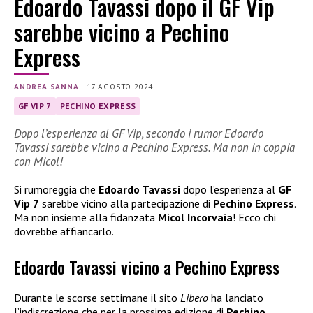
Edoardo Tavassi dopo il GF Vip
sarebbe vicino a Pechino
Express
ANDREA SANNA
|
17 AGOSTO 2024
GF VIP 7
PECHINO EXPRESS
Dopo l’esperienza al GF Vip, secondo i rumor Edoardo
Tavassi sarebbe vicino a Pechino Express. Ma non in coppia
con Micol!
Si rumoreggia che
Edoardo Tavassi
dopo l’esperienza al
GF
Vip 7
sarebbe vicino alla partecipazione di
Pechino Express
.
Ma non insieme alla fidanzata
Micol Incorvaia
! Ecco chi
dovrebbe affiancarlo.
Edoardo Tavassi vicino a Pechino Express
Durante le scorse settimane il sito
Libero
ha lanciato
l’indiscrezione che per la prossima edizione di
Pechino