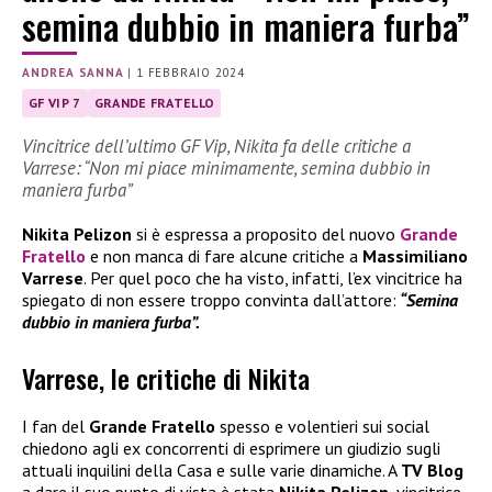
semina dubbio in maniera furba”
ANDREA SANNA
|
1 FEBBRAIO 2024
GF VIP 7
GRANDE FRATELLO
Vincitrice dell’ultimo GF Vip, Nikita fa delle critiche a
Varrese: “Non mi piace minimamente, semina dubbio in
maniera furba”
Nikita Pelizon
si è espressa a proposito del nuovo
Grande
Fratello
e non manca di fare alcune critiche a
Massimiliano
Varrese
. Per quel poco che ha visto, infatti, l’ex vincitrice ha
spiegato di non essere troppo convinta dall’attore:
“Semina
dubbio in maniera furba”.
Varrese, le critiche di Nikita
I fan del
Grande Fratello
spesso e volentieri sui social
chiedono agli ex concorrenti di esprimere un giudizio sugli
attuali inquilini della Casa e sulle varie dinamiche. A
TV Blog
a dare il suo punto di vista è stata
Nikita Pelizon
, vincitrice