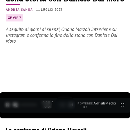
ANDREA SANNA
|
11 LUGLIO 2023
GF VIP 7
A seguito di giorni di silenzi, Oriana Marzoli interviene su
Instagram e conferma la fine della storia con Daniele Dal
Moro
0:30 /
Ad
hub
Media
POWERED
1
/
2
3:35
BY