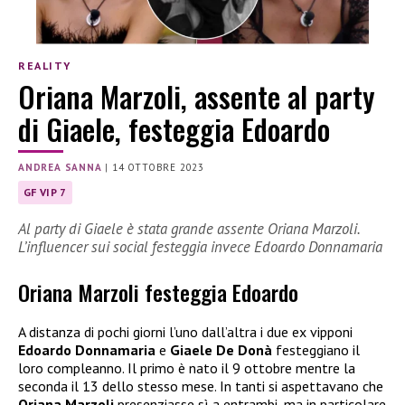
REALITY
Oriana Marzoli, assente al party
di Giaele, festeggia Edoardo
ANDREA SANNA
|
14 OTTOBRE 2023
GF VIP 7
Al party di Giaele è stata grande assente Oriana Marzoli.
L’influencer sui social festeggia invece Edoardo Donnamaria
Oriana Marzoli festeggia Edoardo
A distanza di pochi giorni l’uno dall’altra i due ex vipponi
Edoardo Donnamaria
e
Giaele De Donà
festeggiano il
loro compleanno. Il primo è nato il 9 ottobre mentre la
seconda il 13 dello stesso mese. In tanti si aspettavano che
Oriana Marzoli
presenziasse sì a entrambi, ma in particolare