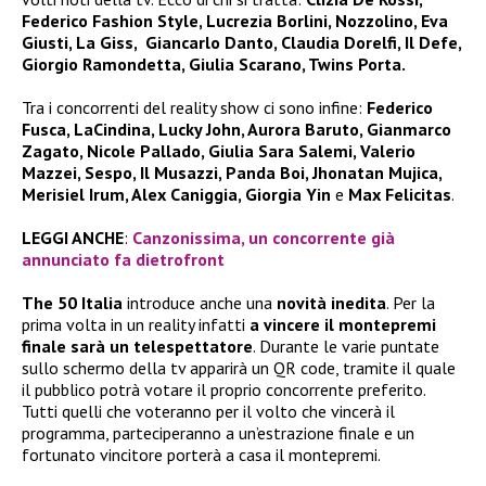
Federico Fashion Style, Lucrezia Borlini, Nozzolino, Eva
Giusti, La Giss, Giancarlo Danto, Claudia Dorelfi, Il Defe,
Giorgio Ramondetta, Giulia Scarano, Twins Porta.
Tra i concorrenti del reality show ci sono infine:
Federico
Fusca, LaCindina, Lucky John, Aurora Baruto, Gianmarco
Zagato, Nicole Pallado, Giulia Sara Salemi, Valerio
Mazzei, Sespo, Il Musazzi, Panda Boi, Jhonatan Mujica,
Merisiel Irum, Alex Caniggia, Giorgia Yin
e
Max Felicitas
.
LEGGI ANCHE
:
Canzonissima, un concorrente già
annunciato fa dietrofront
The 50 Italia
introduce anche una
novità inedita
. Per la
prima volta in un reality infatti
a vincere il montepremi
finale sarà un telespettatore
. Durante le varie puntate
sullo schermo della tv apparirà un QR code, tramite il quale
il pubblico potrà votare il proprio concorrente preferito.
Tutti quelli che voteranno per il volto che vincerà il
programma, parteciperanno a un’estrazione finale e un
fortunato vincitore porterà a casa il montepremi.