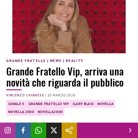
GRANDE FRATELLO
|
NEWS
|
REALITY
Grande Fratello Vip, arriva una
novità che riguarda il pubblico
VINCENZO CHIANESE
|
10 MARZO 2026
CANALE 5
GRANDE FRATELLO VIP
ILARY BLASI
NOVELLA
NOVELLA 2000
NOVELLA2000
Le parole di Ilary Blasi
Ilary Blasi
annuncia un’importante
novità
per il
Grande