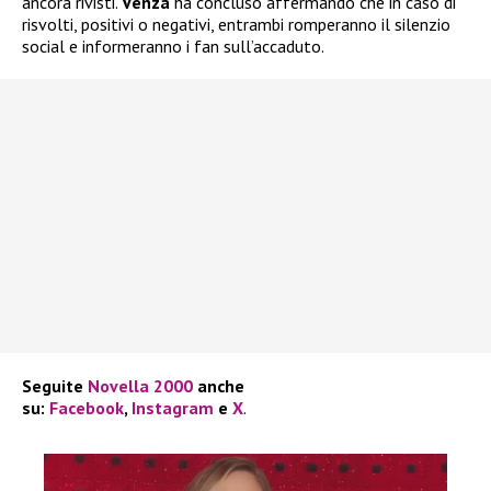
ancora rivisti.
Venza
ha concluso affermando che in caso di
risvolti, positivi o negativi, entrambi romperanno il silenzio
social e informeranno i fan sull’accaduto.
Seguite
Novella 2000
anche
su:
Facebook
,
Instagram
e
X
.