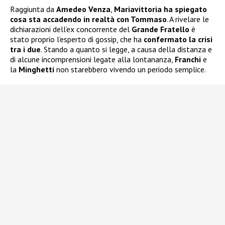
Raggiunta da
Amedeo Venza
,
Mariavittoria ha spiegato
cosa sta accadendo in realtà con Tommaso
. A rivelare le
dichiarazioni dell’ex concorrente del
Grande Fratello
è
stato proprio l’esperto di gossip, che ha
confermato la crisi
tra i due
. Stando a quanto si legge, a causa della distanza e
di alcune incomprensioni legate alla lontananza,
Franchi
e
la
Minghetti
non starebbero vivendo un periodo semplice.