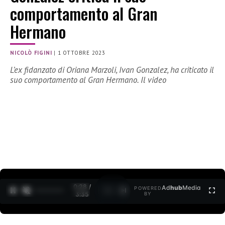
comportamento al Gran
Hermano
NICOLÒ FIGINI
|
1 OTTOBRE 2023
L’ex fidanzato di Oriana Marzoli, Ivan Gonzalez, ha criticato il
suo comportamento al Gran Hermano. Il video
0:29 /
Ad
hub
Media
POWERED
1
/
2
3:35
BY