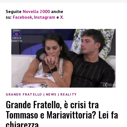
Seguite
Novella 2000
anche
su:
Facebook
,
Instagram
e
X
.
GRANDE FRATELLO
|
NEWS
|
REALITY
Grande Fratello, è crisi tra
Tommaso e Mariavittoria? Lei fa
chiarezza