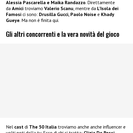
Alessia Pascarella e Maika Randazzo
. Direttamente
da
Amici
troviamo
Valerio Scanu
, mentre da
L’Isola dei
Famosi
ci sono:
Drusilla Gucci, Paolo Noise
e
Khady
Gueye
. Ma non è finita qui.
Gli altri concorrenti e la vera novità del gioco
Nel
cast
di
The 50 Italia
troviamo anche anche influencer e
volti noti della tv. Ecco di chi si tratta:
Clizia De Rossi,