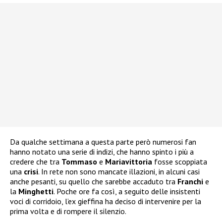
Da qualche settimana a questa parte però numerosi fan
hanno notato una serie di indizi, che hanno spinto i più a
credere che tra
Tommaso
e
Mariavittoria
fosse scoppiata
una
crisi
. In rete non sono mancate illazioni, in alcuni casi
anche pesanti, su quello che sarebbe accaduto tra
Franchi
e
la
Minghetti
. Poche ore fa così, a seguito delle insistenti
voci di corridoio, l’ex gieffina ha deciso di intervenire per la
prima volta e di rompere il silenzio.