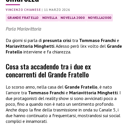
VINCENZO CHIANESE
|
11 MARZO 2026
GRANDE FRATELLO
NOVELLA
NOVELLA 2000
NOVELLA2000
Parla Mariavittoria
Da giorni si parla di
presunta crisi
tra
Tommaso Franchi
e
Mariavittoria Minghetti
. Adesso però l’ex volto del
Grande
Fratello
interviene e fa chiarezza.
Cosa sta accadendo tra i due ex
concorrenti del Grande Fratello
Lo scorso anno, nella casa del
Grande Fratello
, è nato
l’amore tra
Tommaso Franchi
e
Mariavittoria Minghetti
. I
due protagonisti del reality show si sono avvicinati poco a
poco, fino a quando non è nato un sentimento profondo.
Anche dopo la fine della trasmissione in onda su Canale 5, i
due hanno continuato a frequentarsi, mostrandosi sui social
complici e innamorati.