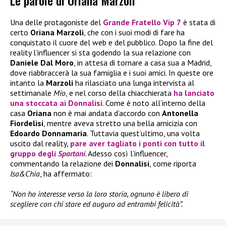
Le parole di Oriana Marzoli
Una delle protagoniste del
Grande Fratello Vip 7
è stata di
certo
Oriana Marzoli
, che con i suoi modi di fare ha
conquistato il cuore del web e del pubblico. Dopo la fine del
reality l’influencer si sta godendo la sua relazione con
Daniele Dal Moro
, in attesa di tornare a casa sua a Madrid,
dove riabbraccerà la sua famiglia e i suoi amici. In queste ore
intanto la
Marzoli
ha rilasciato una lunga intervista al
settimanale
Mio
, e nel corso della chiacchierata
ha lanciato
una stoccata ai Donnalisi
. Come è noto all’interno della
casa
Oriana
non è mai andata d’accordo con
Antonella
Fiordelisi
, mentre aveva stretto una bella amicizia con
Edoardo Donnamaria
. Tuttavia quest’ultimo, una volta
uscito dal reality,
pare aver tagliato i ponti con tutto il
gruppo degli
Spartani
. Adesso così l’influencer,
commentando la relazione dei
Donnalisi
, come riporta
Isa&Chia
, ha affermato:
“Non ho interesse verso la loro storia, ognuno è libero di
scegliere con chi stare ed auguro ad entrambi felicità”.