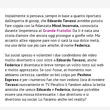
Inizialmente si pensava, sempre in base a quanto riportato
dall’esperta di gossip, che
Edoardo Tavassi
avrebbe potuto
fare coppia con la fidanzata
Micol Incorvaia,
conosciuta
durante l’esperienza al
Grande Fratello
. Da lì è nata una
storia d’amore che ancora oggi prosegue a gonfie vele. Ma
accanto all’ex vippone pare non ci sarà la sua dolce metà,
ma una delle sue più care amiche, di nome
Federica.
Sui social spesso e volentieri i due condividono dei video
molto divertenti e così oltre a
Edoardo Tavassi,
anche
Federica
è diventata in breve tempo un volto noto sul web
e molto apprezzato. Se così fosse, al momento non
abbiamo certezza, sarebbe un bel colpo per
Pechino
Express
e per i numerosi fan che non vedono l’ora di rivedere
Tavassi
nuovamente in TV. Peraltro il fandom adora la bella
amicizia che unisce
Edoardo
e
Federica
, dunque potrebbe
essere una mossa interessante. I due divertono e si
divertono sui social. Lo faranno anche nel reality?