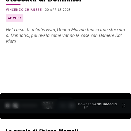
VINCENZO CHIANESE
|
20 APRILE 2023
GF VIP 7
Nel corso di un’intervista, Oriana Marzoli lancia una stoccata
ai Donnalisi, poi rivela come vanno le cose con Daniele Dal
Moro
0:28 /
Ad
hub
Media
POWERED
1
/
2
1:40
BY