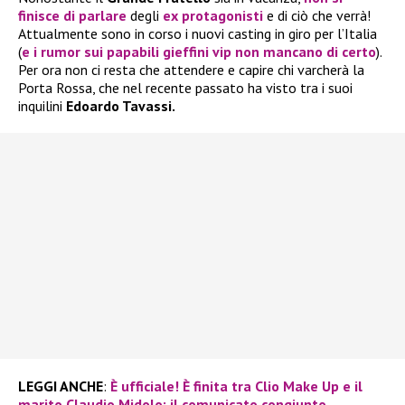
finisce di parlare
degli
ex protagonisti
e di ciò che verrà!
Attualmente sono in corso i nuovi casting in giro per l’Italia
(
e i rumor sui papabili gieffini vip non mancano di certo
).
Per ora non ci resta che attendere e capire chi varcherà la
Porta Rossa, che nel recente passato ha visto tra i suoi
inquilini
Edoardo Tavassi.
LEGGI ANCHE
:
È ufficiale! È finita tra Clio Make Up e il
marito Claudio Midolo: il comunicato congiunto