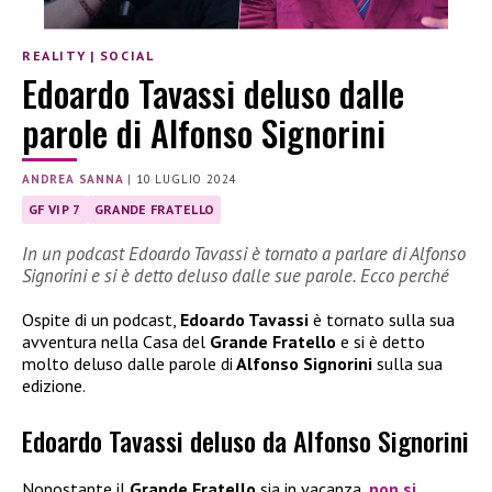
REALITY
|
SOCIAL
Edoardo Tavassi deluso dalle
parole di Alfonso Signorini
ANDREA SANNA
|
10 LUGLIO 2024
GF VIP 7
GRANDE FRATELLO
In un podcast Edoardo Tavassi è tornato a parlare di Alfonso
Signorini e si è detto deluso dalle sue parole. Ecco perché
Ospite di un podcast,
Edoardo Tavassi
è tornato sulla sua
avventura nella Casa del
Grande Fratello
e si è detto
molto deluso dalle parole di
Alfonso Signorini
sulla sua
edizione.
Edoardo Tavassi deluso da Alfonso Signorini
Nonostante il
Grande Fratello
sia in vacanza,
non si