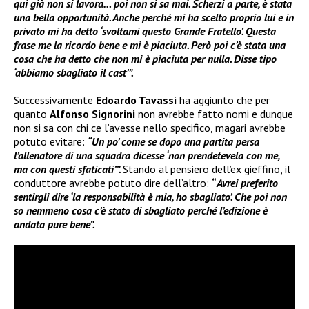
qui già non si lavora… poi non si sa mai. Scherzi a parte, è stata
una bella opportunità. Anche perché mi ha scelto proprio lui e in
privato mi ha detto ‘svoltami questo Grande Fratello’. Questa
frase me la ricordo bene e mi è piaciuta. Però poi c’è stata una
cosa che ha detto che non mi è piaciuta per nulla. Disse tipo
‘abbiamo sbagliato il cast’”.
Successivamente
Edoardo Tavassi
ha aggiunto che per
quanto
Alfonso Signorini
non avrebbe fatto nomi e dunque
non si sa con chi ce l’avesse nello specifico, magari avrebbe
potuto evitare:
“Un po’ come se dopo una partita persa
l’allenatore di una squadra dicesse ‘non prendetevela con me,
ma con questi sfaticati’”.
Stando al pensiero dell’ex gieffino, il
conduttore avrebbe potuto dire dell’altro:
“
Avrei preferito
sentirgli dire ‘la responsabilità è mia, ho sbagliato’. Che poi non
so nemmeno cosa c’è stato di sbagliato perché l’edizione è
andata pure bene”.