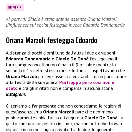
GF VIP 7
Al party di Giaele è stata grande assente Oriana Marzoli.
L’influencer sui social festeggia invece Edoardo Donnamaria
Oriana Marzoli festeggia Edoardo
A distanza di pochi giorni l’uno dall’altra i due ex vipponi
Edoardo Donnamaria
e
Giaele De Donà
festeggiano il
loro compleanno. Il primo è nato il 9 ottobre mentre la
seconda il 13 dello stesso mese. In tanti si aspettavano che
Oriana Marzoli
presenziasse sì a entrambi, ma in particolare
alla festa della sua amica.
Purtroppo però così non è
stato
e tra gli invitati non è comparsa in alcuna storia
Instagram.
Ci teniamo a far presente che non conosciamo le ragioni di
quest’assenza, ma
Oriana Marzoli
pare che nemmeno
pubblicamente abbia fatto gli auguro a
Giaele De Donà
. Un
gesto che ha insospettito in tanti, ma che potrebbe trovare
risposte in un messaggio privato tra le due. In generale