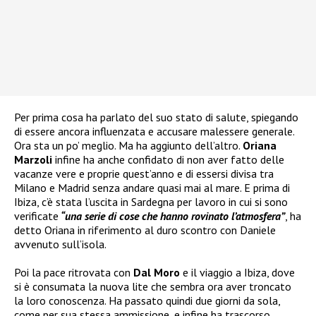
Per prima cosa ha parlato del suo stato di salute, spiegando
di essere ancora influenzata e accusare malessere generale.
Ora sta un po’ meglio. Ma ha aggiunto dell’altro.
Oriana
Marzoli
infine ha anche confidato di non aver fatto delle
vacanze vere e proprie quest’anno e di essersi divisa tra
Milano e Madrid senza andare quasi mai al mare. E prima di
Ibiza, c’è stata l’uscita in Sardegna per lavoro in cui si sono
verificate
“una serie di cose che hanno rovinato l’atmosfera”
, ha
detto Oriana in riferimento al duro scontro con Daniele
avvenuto sull’isola.
Poi la pace ritrovata con
Dal Moro
e il viaggio a Ibiza, dove
si è consumata la nuova lite che sembra ora aver troncato
la loro conoscenza. Ha passato quindi due giorni da sola,
come per sua stessa ammissione, e infine ha trascorso