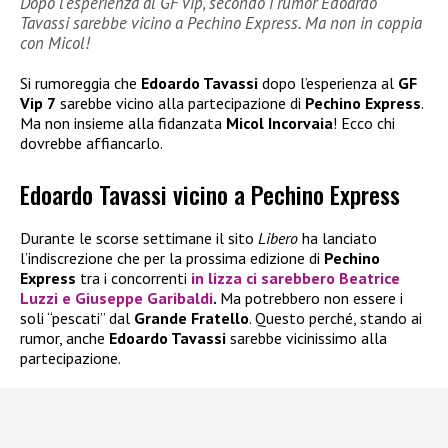
Dopo l’esperienza al GF Vip, secondo i rumor Edoardo
Tavassi sarebbe vicino a Pechino Express. Ma non in coppia
con Micol!
Si rumoreggia che
Edoardo Tavassi
dopo l’esperienza al
GF
Vip 7
sarebbe vicino alla partecipazione di
Pechino Express
.
Ma non insieme alla fidanzata
Micol Incorvaia
! Ecco chi
dovrebbe affiancarlo.
Edoardo Tavassi vicino a Pechino Express
Durante le scorse settimane il sito
Libero
ha lanciato
l’indiscrezione che per la prossima edizione di
Pechino
Express
tra i concorrenti
in lizza ci sarebbero
Beatrice
Luzzi
e
Giuseppe Garibaldi
.
Ma potrebbero non essere i
soli “pescati” dal
Grande Fratello
. Questo perché, stando ai
rumor, anche
Edoardo Tavassi
sarebbe vicinissimo alla
partecipazione.