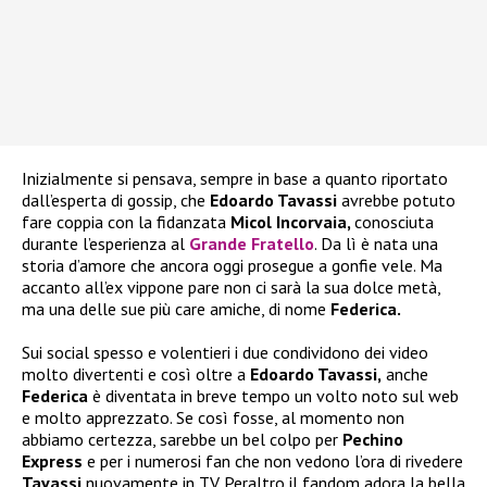
Inizialmente si pensava, sempre in base a quanto riportato
dall’esperta di gossip, che
Edoardo Tavassi
avrebbe potuto
fare coppia con la fidanzata
Micol Incorvaia,
conosciuta
durante l’esperienza al
Grande Fratello
. Da lì è nata una
storia d’amore che ancora oggi prosegue a gonfie vele. Ma
accanto all’ex vippone pare non ci sarà la sua dolce metà,
ma una delle sue più care amiche, di nome
Federica.
Sui social spesso e volentieri i due condividono dei video
molto divertenti e così oltre a
Edoardo Tavassi,
anche
Federica
è diventata in breve tempo un volto noto sul web
e molto apprezzato. Se così fosse, al momento non
abbiamo certezza, sarebbe un bel colpo per
Pechino
Express
e per i numerosi fan che non vedono l’ora di rivedere
Tavassi
nuovamente in TV. Peraltro il fandom adora la bella