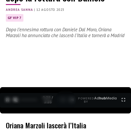
ANDREA SANNA
|
12 AGOSTO 2023
GF VIP 7
Dopo l’ennesima rottura con Daniele Dal Moro, Oriana
Marzoli ha annunciato che lascerà l’Italia e tornerà a Madrid
0:30 /
Ad
hub
Media
POWERED
1
/
2
3:35
BY
Oriana Marzoli lascerà l’Italia