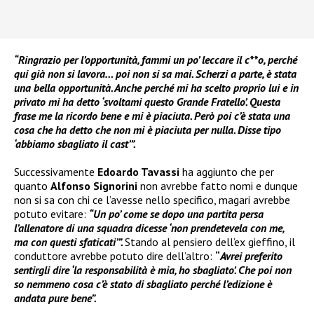
“Ringrazio per l’opportunità, fammi un po’ leccare il c**o, perché
qui già non si lavora… poi non si sa mai. Scherzi a parte, è stata
una bella opportunità. Anche perché mi ha scelto proprio lui e in
privato mi ha detto ‘svoltami questo Grande Fratello’. Questa
frase me la ricordo bene e mi è piaciuta. Però poi c’è stata una
cosa che ha detto che non mi è piaciuta per nulla. Disse tipo
‘abbiamo sbagliato il cast’”.
Successivamente
Edoardo Tavassi
ha aggiunto che per
quanto
Alfonso Signorini
non avrebbe fatto nomi e dunque
non si sa con chi ce l’avesse nello specifico, magari avrebbe
potuto evitare:
“Un po’ come se dopo una partita persa
l’allenatore di una squadra dicesse ‘non prendetevela con me,
ma con questi sfaticati’”.
Stando al pensiero dell’ex gieffino, il
conduttore avrebbe potuto dire dell’altro:
“
Avrei preferito
sentirgli dire ‘la responsabilità è mia, ho sbagliato’. Che poi non
so nemmeno cosa c’è stato di sbagliato perché l’edizione è
andata pure bene”.