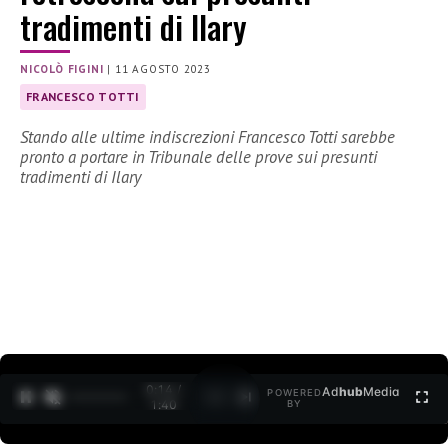
tradimenti di Ilary
NICOLÒ FIGINI
|
11 AGOSTO 2023
FRANCESCO TOTTI
Stando alle ultime indiscrezioni Francesco Totti sarebbe
pronto a portare in Tribunale delle prove sui presunti
tradimenti di Ilary
0:15 /
Ad
hub
Media
POWERED
1
/
2
1:40
BY