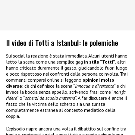
Il video di Totti a Istanbul: le polemiche
Sui social la reazione è stata immediata. Alcuni utenti hanno
letto la scena come una semplice gag
in stile “Totti”
, altri
hanno criticato duramente il gesto, giudicandolo fuori luogo
e poco rispettoso nei confronti della persona coinvolta. Tra i
commenti comparsi online si leggono
opinioni molto
diverse
: c’è chi definisce la scena “
innocua e divertente
” e chi
invece la boccia senza appello, scrivendo frasi come “
non fa
ridere
” o “
scherzi da scuola materna
”. A far discutere è anche il
fatto che la vittima dello scherzo sia una turista
completamente estranea al contesto mediatico della
coppia.
L’episodio riapre ancora una volta il dibattito sul confine tra
ironia e contenuti social, soprattutto quando coinvolgono