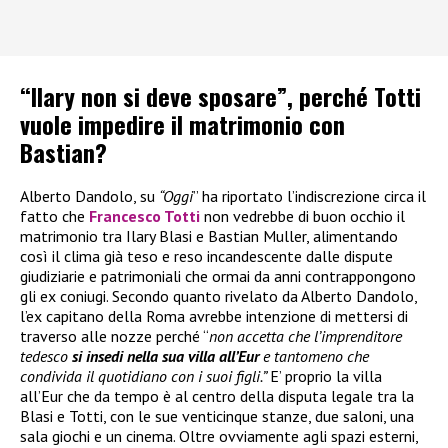
“Ilary non si deve sposare”, perché Totti
vuole impedire il matrimonio con
Bastian?
Alberto Dandolo, su
“Oggi
” ha riportato l’indiscrezione circa il
fatto che
Francesco Totti
non vedrebbe di buon occhio il
matrimonio tra Ilary Blasi e Bastian Muller, alimentando
così il clima già teso e reso incandescente dalle dispute
giudiziarie e patrimoniali che ormai da anni contrappongono
gli ex coniugi. Secondo quanto rivelato da Alberto Dandolo,
l’ex capitano della Roma avrebbe intenzione di mettersi di
traverso alle nozze perché “
non accetta che l’imprenditore
tedesco
si insedi nella sua villa all’Eur
e tantomeno che
condivida il quotidiano con i suoi figli.”
E’ proprio la villa
all’Eur che da tempo è al centro della disputa legale tra la
Blasi e Totti, con le sue venticinque stanze, due saloni, una
sala giochi e un cinema. Oltre ovviamente agli spazi esterni,