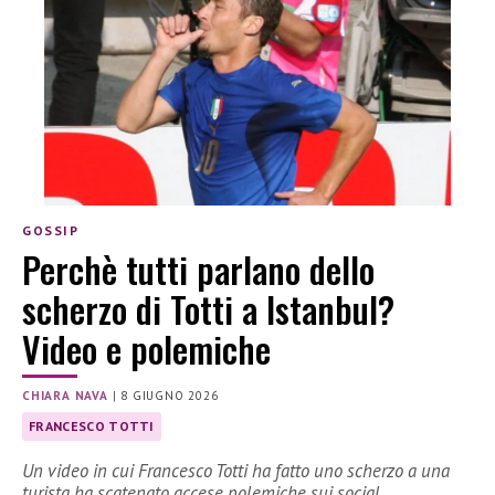
GOSSIP
Perchè tutti parlano dello
scherzo di Totti a Istanbul?
Video e polemiche
CHIARA NAVA
|
8 GIUGNO 2026
FRANCESCO TOTTI
Un video in cui Francesco Totti ha fatto uno scherzo a una
turista ha scatenato accese polemiche sui social.