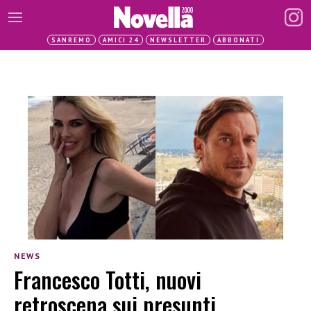
SANREMO
AMICI 24
NEWSLETTER
ABBONATI
NEWS
Francesco Totti, nuovi
retroscena sui presunti