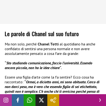
Le parole di Chanel sul suo futuro
Ma non solo, perché
Chanel Totti
al quotidiano ha anche
confidato di sentirsi una persona normale e non avere
assolutamente pensato a cosa fare da grande:
“
Sto studiando comunicazione, faccio l’università. Essendo
ancora piccola, non ho le idee chiare
“.
Essere una figlia d’arte come la fa sentire? Ecco cosa ha
raccontato:
“
Ormai, a diciotto anni, mi sono abituata. Cerco di
non darci peso, ma è vero che essendo figlia di sei etichettata,
quindi non è semplice. C’è anche chi ti avvicina perché pensa di
poterti sfruttare. Ora riesco a distinguere le persone, ho la mia
piccola cerchia, gli amici di sempre. Mi sento una persona
normalissima: per me mamma è mamma e papà è papà
“.