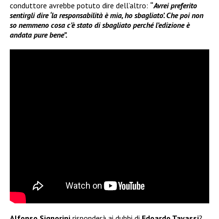
conduttore avrebbe potuto dire dell’altro:
“
Avrei preferito
sentirgli dire ‘la responsabilità è mia, ho sbagliato’. Che poi non
so nemmeno cosa c’è stato di sbagliato perché l’edizione è
andata pure bene”.
Alfonso Signorini
risponderà ai dubbi di
Edoardo Tavassi
?