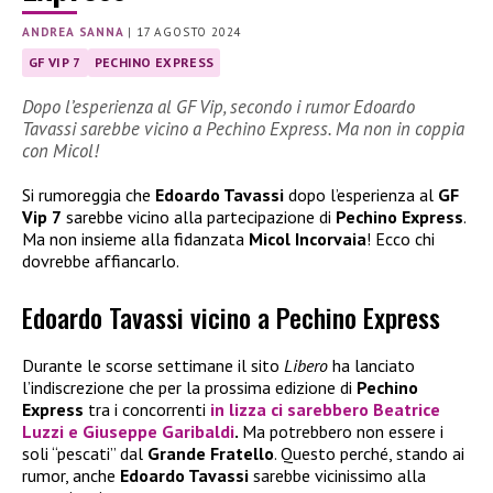
ANDREA SANNA
|
17 AGOSTO 2024
GF VIP 7
PECHINO EXPRESS
Dopo l’esperienza al GF Vip, secondo i rumor Edoardo
Tavassi sarebbe vicino a Pechino Express. Ma non in coppia
con Micol!
Si rumoreggia che
Edoardo Tavassi
dopo l’esperienza al
GF
Vip 7
sarebbe vicino alla partecipazione di
Pechino Express
.
Ma non insieme alla fidanzata
Micol Incorvaia
! Ecco chi
dovrebbe affiancarlo.
Edoardo Tavassi vicino a Pechino Express
Durante le scorse settimane il sito
Libero
ha lanciato
l’indiscrezione che per la prossima edizione di
Pechino
Express
tra i concorrenti
in lizza ci sarebbero
Beatrice
Luzzi
e
Giuseppe Garibaldi
.
Ma potrebbero non essere i
soli “pescati” dal
Grande Fratello
. Questo perché, stando ai
rumor, anche
Edoardo Tavassi
sarebbe vicinissimo alla