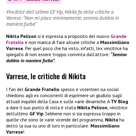
Vincitrice dell’ultimo GF Vip, Nikita fa delle critiche a
Varrese: “Non mi piace minimamente, semina dubbio in
maniera furba”
Nikita Pelizon
si è espressa a proposito del nuovo
Grande
Fratello
e non manca di fare alcune critiche a
Massimiliano
Varrese
. Per quel poco che ha visto, infatti, l’ex vincitrice ha
spiegato di non essere troppo convinta dall’attore:
“Semina
dubbio in maniera furba”.
Varrese, le critiche di Nikita
I fan del
Grande Fratello
spesso e volentieri sui social
chiedono agli ex concorrenti di esprimere un giudizio sugli
attuali inquilini della Casa e sulle varie dinamiche. A
TV Blog
a dare il suo punto di vista è stata
Nikita Pelizon
, vincitrice
dell’ultimo
GF Vip
. Sebbene non si sia espressa troppo in
quelle che sono le varie vicende del programma,
Nikita
ha
detto la sua su uno di loro in particolare:
Massimiliano
Varrese
!