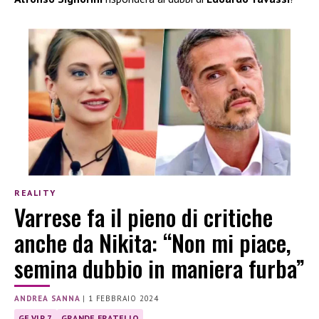
REALITY
Varrese fa il pieno di critiche
anche da Nikita: “Non mi piace,
semina dubbio in maniera furba”
ANDREA SANNA
|
1 FEBBRAIO 2024
GF VIP 7
GRANDE FRATELLO