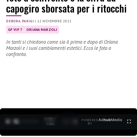
capogiro sborsata per i ritocchi
DEBORA PARIGI
|
12 NOVEMBRE 2022
GF VIP 7
ORIANA MARZOLI
In tanti si chiedono come sia il prima e dopo di Oriana
Marzoli e i suoi cambiamenti estetici. Ecco le foto a
confronto.
0:30 /
Ad
hub
Media
POWERED
1
/
2
1:40
BY