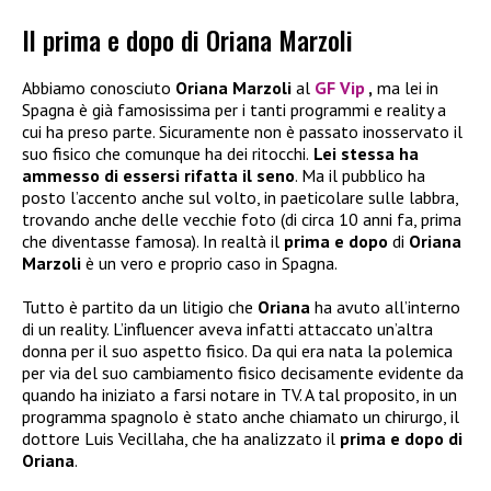
Il prima e dopo di Oriana Marzoli
Abbiamo conosciuto
Oriana Marzoli
al
GF Vip
,
ma lei in
Spagna è già famosissima per i tanti programmi e reality a
cui ha preso parte. Sicuramente non è passato inosservato il
suo fisico che comunque ha dei ritocchi.
Lei stessa ha
ammesso di essersi rifatta il seno
. Ma il pubblico ha
posto l’accento anche sul volto, in paeticolare sulle labbra,
trovando anche delle vecchie foto (di circa 10 anni fa, prima
che diventasse famosa). In realtà il
prima e dopo
di
Oriana
Marzoli
è un vero e proprio caso in Spagna.
Tutto è partito da un litigio che
Oriana
ha avuto all’interno
di un reality. L’influencer aveva infatti attaccato un’altra
donna per il suo aspetto fisico. Da qui era nata la polemica
per via del suo cambiamento fisico decisamente evidente da
quando ha iniziato a farsi notare in TV. A tal proposito, in un
programma spagnolo è stato anche chiamato un chirurgo, il
dottore Luis Vecillaha, che ha analizzato il
prima e dopo di
Oriana
.