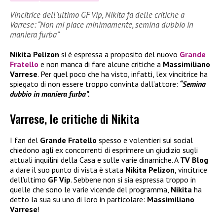
Vincitrice dell’ultimo GF Vip, Nikita fa delle critiche a
Varrese: “Non mi piace minimamente, semina dubbio in
maniera furba”
Nikita Pelizon
si è espressa a proposito del nuovo
Grande
Fratello
e non manca di fare alcune critiche a
Massimiliano
Varrese
. Per quel poco che ha visto, infatti, l’ex vincitrice ha
spiegato di non essere troppo convinta dall’attore:
“Semina
dubbio in maniera furba”.
Varrese, le critiche di Nikita
I fan del
Grande Fratello
spesso e volentieri sui social
chiedono agli ex concorrenti di esprimere un giudizio sugli
attuali inquilini della Casa e sulle varie dinamiche. A
TV Blog
a dare il suo punto di vista è stata
Nikita Pelizon
, vincitrice
dell’ultimo
GF Vip
. Sebbene non si sia espressa troppo in
quelle che sono le varie vicende del programma,
Nikita
ha
detto la sua su uno di loro in particolare:
Massimiliano
Varrese
!