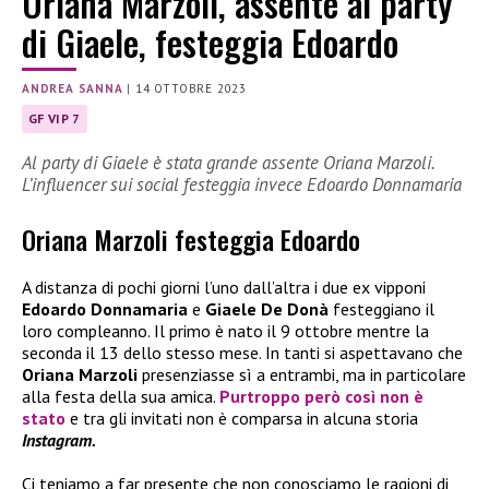
Oriana Marzoli, assente al party
di Giaele, festeggia Edoardo
ANDREA SANNA
|
14 OTTOBRE 2023
GF VIP 7
Al party di Giaele è stata grande assente Oriana Marzoli.
L’influencer sui social festeggia invece Edoardo Donnamaria
Oriana Marzoli festeggia Edoardo
A distanza di pochi giorni l’uno dall’altra i due ex vipponi
Edoardo Donnamaria
e
Giaele De Donà
festeggiano il
loro compleanno. Il primo è nato il 9 ottobre mentre la
seconda il 13 dello stesso mese. In tanti si aspettavano che
Oriana Marzoli
presenziasse sì a entrambi, ma in particolare
alla festa della sua amica.
Purtroppo però così non è
stato
e tra gli invitati non è comparsa in alcuna storia
Instagram.
Ci teniamo a far presente che non conosciamo le ragioni di