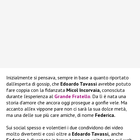
Inizialmente si pensava, sempre in base a quanto riportato
dall’esperta di gossip, che
Edoardo Tavassi
avrebbe potuto
fare coppia con la fidanzata
Micol Incorvaia,
conosciuta
durante l’esperienza al
Grande Fratello
. Da lì è nata una
storia d’amore che ancora oggi prosegue a gonfie vele. Ma
accanto all’ex vippone pare non ci sarà la sua dolce metà,
ma una delle sue più care amiche, di nome
Federica.
Sui social spesso e volentieri i due condividono dei video
molto divertenti e così oltre a
Edoardo Tavassi,
anche
Federica
è diventata in breve tempo un volto noto sul web