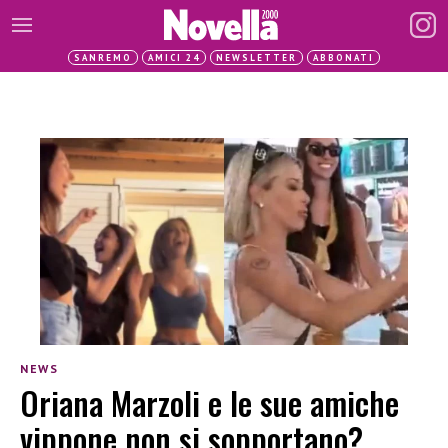
SANREMO
AMICI 24
NEWSLETTER
ABBONATI
NEWS
Oriana Marzoli e le sue amiche
vippone non si sopportano?