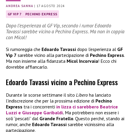
ANDREA SANNA
|
17 AGOSTO 2024
GF VIP 7
PECHINO EXPRESS
Dopo l’esperienza al GF Vip, secondo i rumor Edoardo
Tavassi sarebbe vicino a Pechino Express. Ma non in coppia
con Micol!
Si rumoreggia che
Edoardo Tavassi
dopo l’esperienza al
GF
Vip 7
sarebbe vicino alla partecipazione di
Pechino Express
.
Ma non insieme alla fidanzata
Micol Incorvaia
! Ecco chi
dovrebbe affiancarlo.
Edoardo Tavassi vicino a Pechino Express
Durante le scorse settimane il sito
Libero
ha lanciato
l’indiscrezione che per la prossima edizione di
Pechino
Express
tra i concorrenti
in lizza ci sarebbero
Beatrice
Luzzi
e
Giuseppe Garibaldi
.
Ma potrebbero non essere i
soli “pescati” dal
Grande Fratello
. Questo perché, stando ai
rumor, anche
Edoardo Tavassi
sarebbe vicinissimo alla
partecipazione.