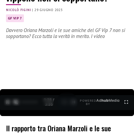
NICOLÒ FIGINI
|
29 GIUGNO 2023
GF VIP 7
Davvero Oriana Marzoli e le sue amiche del GF Vip 7 non si
sopportano? Ecco tutta la verità in merito. I video
0:29 /
Ad
hub
Media
POWERED
1
/
2
3:35
BY
Il rapporto tra Oriana Marzoli e le sue