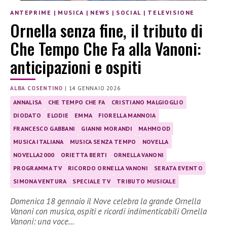
ANTEPRIME
|
MUSICA
|
NEWS
|
SOCIAL
|
TELEVISIONE
Ornella senza fine, il tributo di
Che Tempo Che Fa alla Vanoni:
anticipazioni e ospiti
ALBA COSENTINO
|
14 GENNAIO 2026
ANNALISA
CHE TEMPO CHE FA
CRISTIANO MALGIOGLIO
DIODATO
ELODIE
EMMA
FIORELLA MANNOIA
FRANCESCO GABBANI
GIANNI MORANDI
MAHMOOD
MUSICA ITALIANA
MUSICA SENZA TEMPO
NOVELLA
NOVELLA2000
ORIETTA BERTI
ORNELLA VANONI
PROGRAMMA TV
RICORDO ORNELLA VANONI
SERATA EVENTO
SIMONA VENTURA
SPECIALE TV
TRIBUTO MUSICALE
Domenica 18 gennaio il Nove celebra la grande Ornella
Vanoni con musica, ospiti e ricordi indimenticabili Ornella
Vanoni: una voce…