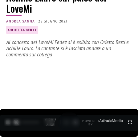
LoveMi
ANDREA SANNA
|
28 GIUGNO 2023
ORIETTA BERTI
Al concerto del LoveMi Fedez si è esibito con Orietta Berti e
Achille Lauro. La cantante si è lasciata andare a un
commento sul collega
0:29 /
Ad
hub
Media
POWERED
1
/
2
3:35
BY