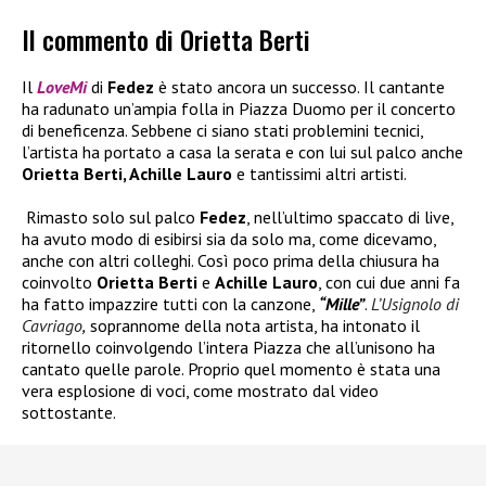
Il commento di Orietta Berti
Il
LoveMi
di
Fedez
è stato ancora un successo. Il cantante
ha radunato un’ampia folla in Piazza Duomo per il concerto
di beneficenza. Sebbene ci siano stati problemini tecnici,
l’artista ha portato a casa la serata e con lui sul palco anche
Orietta Berti, Achille Lauro
e tantissimi altri artisti.
Rimasto solo sul palco
Fedez
, nell’ultimo spaccato di live,
ha avuto modo di esibirsi sia da solo ma, come dicevamo,
anche con altri colleghi. Così poco prima della chiusura ha
coinvolto
Orietta Berti
e
Achille Lauro
, con cui due anni fa
ha fatto impazzire tutti con la canzone,
“Mille”
.
L’Usignolo di
Cavriago
,
soprannome della nota artista, ha intonato il
ritornello coinvolgendo l’intera Piazza che all’unisono ha
cantato quelle parole. Proprio quel momento è stata una
vera esplosione di voci, come mostrato dal video
sottostante.