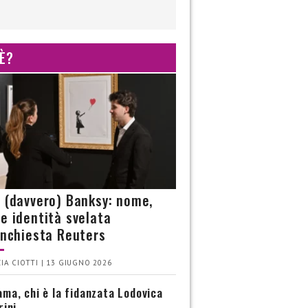
 È?
è (davvero) Banksy: nome,
 e identità svelata
’inchiesta Reuters
IA CIOTTI | 13 GIUGNO 2026
ma, chi è la fidanzata Lodovica
rini