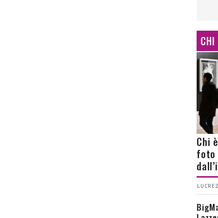
CHI
Chi 
foto
dall
LUCREZ
BigMa
Lazze