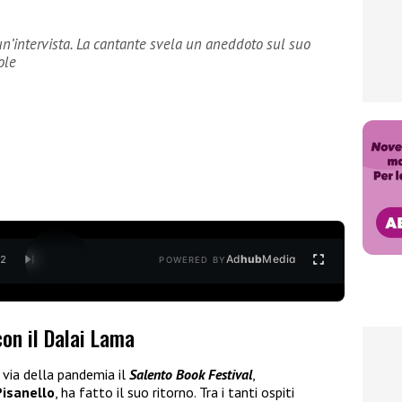
 un’intervista. La cantante svela un aneddoto sul suo
ole
Ad
hub
Media
/
2
POWERED BY
con il Dalai Lama
 via della pandemia il
Salento Book Festiva
l
,
Pisanello
, ha fatto il suo ritorno. Tra i tanti ospiti