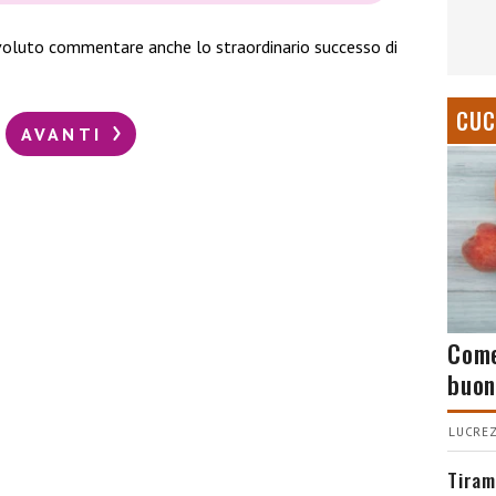
 voluto commentare anche lo straordinario successo di
CUC
AVANTI
Come
buon
LUCREZ
Tiram