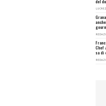
del d
LUCREZ
Grana
anche
gour
REDAZI
Franc
Chef 
sa di
REDAZI