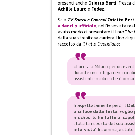
presenti anche
Orietta Berti
, fresca
Achille Lauro
e
Fedez
.
Se a
TV Sorrisi e Canzoni
Orietta Bert
videoclip ufficiale
, nell’intervista re
avuto modo di presentare il libro “
Tra 
della sua strepitosa carriera. Uno di qu
raccolto da
Il Fatto Quotidiano
:
«Lui era a Milano per un event
durante un collegamento in di
assistente mi dice che è ormai 
Inaspettatamente però, il
Dal
una luce dalla testa, voglio 
meches, le ho fatte ai capel
stata la risposta del suo assi
intervista’.
Insomma, è stato c