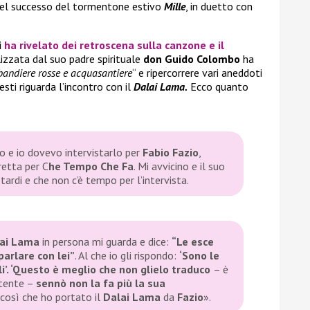
 del successo del tormentone estivo
Mille
, in duetto con
i
ha rivelato dei retroscena sulla canzone e il
alizzata dal suo padre spirituale
don Guido Colombo
ha
bandiere rosse e acquasantiere
“ e ripercorrere vari aneddoti
esti riguarda l’incontro con
il
Dalai Lama.
Ecco quanto
o e io dovevo intervistarlo per
Fabio Fazio
,
retta per C
he Tempo Che Fa
. Mi avvicino e il suo
tardi e che non c’è tempo per l’intervista.
ai Lama
in persona mi guarda e dice:
“Le esce
parlare con lei”
. Al che io gli rispondo:
‘Sono le
li’. ‘Questo è meglio che non glielo traduco
– è
stente –
sennò non la fa più la sua
osì che ho portato il
Dalai Lama
da
Fazio
».