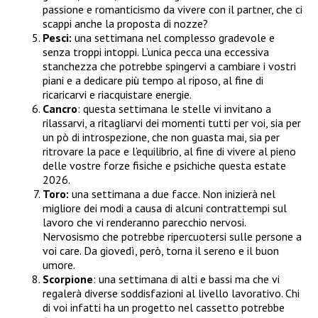
passione e romanticismo da vivere con il partner, che ci
scappi anche la proposta di nozze?
Pesci:
una settimana nel complesso gradevole e
senza troppi intoppi. L’unica pecca una eccessiva
stanchezza che potrebbe spingervi a cambiare i vostri
piani e a dedicare più tempo al riposo, al fine di
ricaricarvi e riacquistare energie.
Cancro
: questa settimana le stelle vi invitano a
rilassarvi, a ritagliarvi dei momenti tutti per voi, sia per
un pò di introspezione, che non guasta mai, sia per
ritrovare la pace e l’equilibrio, al fine di vivere al pieno
delle vostre forze fisiche e psichiche questa estate
2026.
Toro:
una settimana a due facce. Non inizierà nel
migliore dei modi a causa di alcuni contrattempi sul
lavoro che vi renderanno parecchio nervosi.
Nervosismo che potrebbe ripercuotersi sulle persone a
voi care. Da giovedì, però, torna il sereno e il buon
umore.
Scorpione
: una settimana di alti e bassi ma che vi
regalerà diverse soddisfazioni al livello lavorativo. Chi
di voi infatti ha un progetto nel cassetto potrebbe