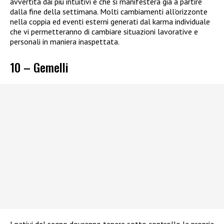
avvertita dai più intuitivi e che si manifesterà già a partire
dalla fine della settimana. Molti cambiamenti all’orizzonte
nella coppia ed eventi esterni generati dal karma individuale
che vi permetteranno di cambiare situazioni lavorative e
personali in maniera inaspettata.
10 – Gemelli
I nativi del segno dovranno tenere sotto controllo la propria