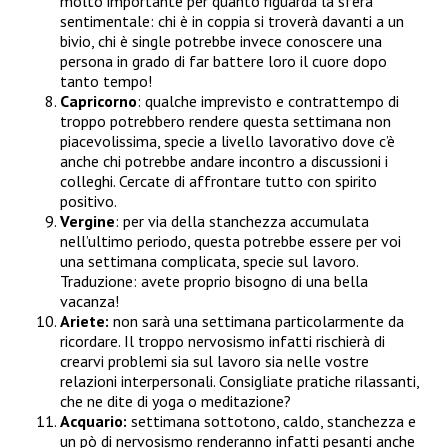
molto importante per quanto riguarda la sfera
sentimentale: chi è in coppia si troverà davanti a un
bivio, chi è single potrebbe invece conoscere una
persona in grado di far battere loro il cuore dopo
tanto tempo!
Capricorno
: qualche imprevisto e contrattempo di
troppo potrebbero rendere questa settimana non
piacevolissima, specie a livello lavorativo dove c’è
anche chi potrebbe andare incontro a discussioni i
colleghi. Cercate di affrontare tutto con spirito
positivo.
Vergine
: per via della stanchezza accumulata
nell’ultimo periodo, questa potrebbe essere per voi
una settimana complicata, specie sul lavoro.
Traduzione: avete proprio bisogno di una bella
vacanza!
Ariete:
non sarà una settimana particolarmente da
ricordare. Il troppo nervosismo infatti rischierà di
crearvi problemi sia sul lavoro sia nelle vostre
relazioni interpersonali. Consigliate pratiche rilassanti,
che ne dite di yoga o meditazione?
Acquario:
settimana sottotono, caldo, stanchezza e
un pò di nervosismo renderanno infatti pesanti anche