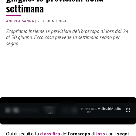
settimana
ANDREA SANNA
|
21 GIUGNO 2024
Scopriamo insieme le previsioni dell’oroscopo di Joss dal 24
al 30 giugno. Ecco cosa prevede la settimana segno per
segno
0:06 /
Ad
hub
Media
POWERED
1
/
2
1:40
BY
Qui di seguito la
classifica
dell’
oroscopo
di
Joss
con i
segni