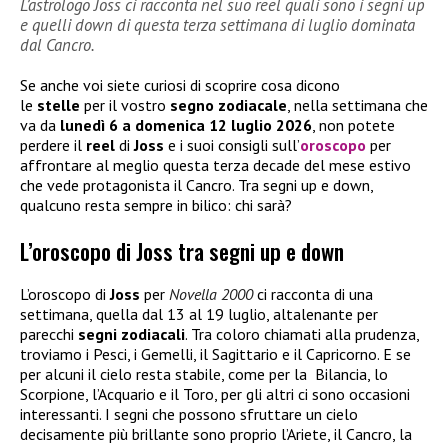
L’astrologo Joss ci racconta nel suo reel quali sono i segni up
e quelli down di questa terza settimana di luglio dominata
dal Cancro.
Se anche voi siete curiosi di scoprire cosa dicono
le
stelle
per il vostro
segno
zodiacale
, nella settimana che
va da
lunedì 6 a domenica 12 luglio 2026
, non potete
perdere il
reel
di
Joss
e i suoi consigli sull’
oroscopo
per
affrontare al meglio questa terza decade del mese estivo
che vede protagonista il Cancro. Tra segni up e down,
qualcuno resta sempre in bilico: chi sarà?
L’oroscopo di Joss tra segni up e down
L’oroscopo di
Joss
per
Novella 2000
ci racconta di una
settimana, quella dal 13 al 19 luglio, altalenante per
parecchi
segni
zodiacali
. Tra coloro chiamati alla prudenza,
troviamo i Pesci, i Gemelli, il Sagittario e il Capricorno. E se
per alcuni il cielo resta stabile, come per la Bilancia, lo
Scorpione, l’Acquario e il Toro, per gli altri ci sono occasioni
interessanti. I segni che possono sfruttare un cielo
decisamente più brillante sono proprio l’Ariete, il Cancro, la