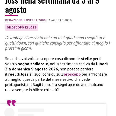
agosto
REDAZIONE NOVELLA 2000
|
2 AGOSTO 2026
OROSCOPO DI JOSS
L’astrologo ci racconta nel suo reel quali sono i segni up e
quelli down, con qualche consiglio per affrontare al meglio i
prossimi giorni.
Se anche voi volete scoprire cosa dicono le
stelle
per il
vostro
segno
zodiacale
, nella settimana che va da
lunedì
3 a domenica 9 agosto 2026
, non potete perdere
il
reel
di
Joss
e i suoi consigli sull’
oroscopo
per affrontare
al meglio questa parte del mese estivo che vede
protagonista il Sagittario. Tra segni up e down, qualcuno
resta sempre in bilico: chi sarà?