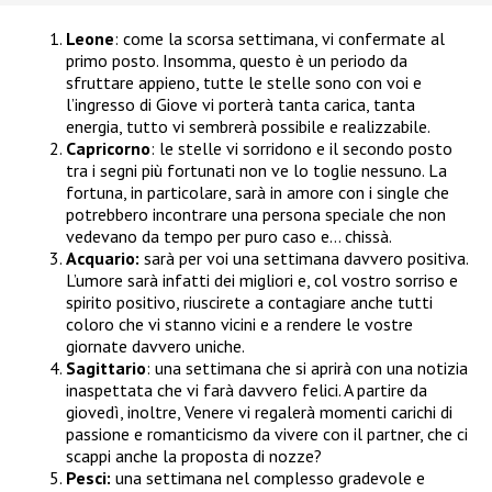
Leone
: come la scorsa settimana, vi confermate al
primo posto. Insomma, questo è un periodo da
sfruttare appieno, tutte le stelle sono con voi e
l’ingresso di Giove vi porterà tanta carica, tanta
energia, tutto vi sembrerà possibile e realizzabile.
Capricorno
: le stelle vi sorridono e il secondo posto
tra i segni più fortunati non ve lo toglie nessuno. La
fortuna, in particolare, sarà in amore con i single che
potrebbero incontrare una persona speciale che non
vedevano da tempo per puro caso e… chissà.
Acquario:
sarà per voi una settimana davvero positiva.
L’umore sarà infatti dei migliori e, col vostro sorriso e
spirito positivo, riuscirete a contagiare anche tutti
coloro che vi stanno vicini e a rendere le vostre
giornate davvero uniche.
Sagittario
: una settimana che si aprirà con una notizia
inaspettata che vi farà davvero felici. A partire da
giovedì, inoltre, Venere vi regalerà momenti carichi di
passione e romanticismo da vivere con il partner, che ci
scappi anche la proposta di nozze?
Pesci:
una settimana nel complesso gradevole e