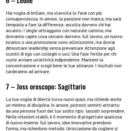
6 – Leone
Hai voglia di brillare, ma stavolta lo farai con più
consapevolezza. In amore, la passione non manca, ma sarà
l’empatia a fare la differenza: ascolta davvero chi hai
accanto. I single attraggono con naturale carisma, ma
dovranno capire cosa cercano davvero. Sul lavoro, un nuovo
incarico o una promozione sono all’orizzonte, ma dovrai
dimostrare leadership senza prevaricare. Attenzione agli
scontri di ego con colleghi o soci. Una fase fertile per chi
vuole avviare un’attività indipendente. Mantieni la
concentrazione e scegli bene le tue alleanze. I risultati non
tarderanno ad arrivare.
7 – Joss oroscopo: Sagittario
La tua voglia di libertà trova nuovi spazi, ma richiede anche
un minimo di disciplina. In amore, potresti sentirti attratto
da una persona fuori dal tuo solito tipo: lasciati sorprendere.
Nelle relazioni stabili, è il momento di progettare qualcosa
di nuovo insieme. Sul lavoro, idee innovative prendono
forma, ma richiedono metodo. Un’occasione da cogliere si