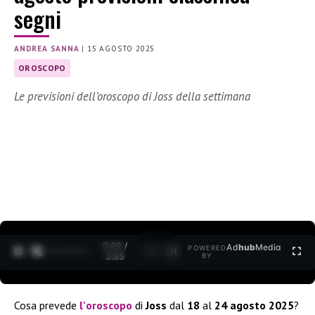
segni
ANDREA SANNA
|
15 AGOSTO 2025
OROSCOPO
Le previsioni dell’oroscopo di Joss della settimana
0:30 /
Ad
hub
Media
POWERED
1
/
2
3:35
BY
Cosa prevede
l’
oroscopo
di
Joss
dal
18
al
24 agosto 2025
?