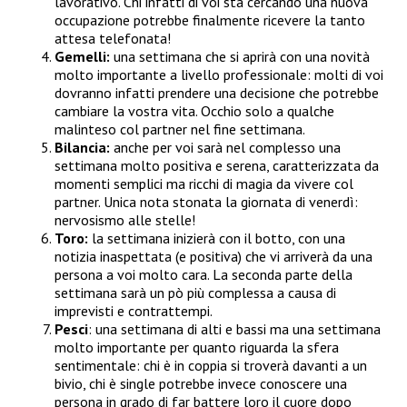
lavorativo. Chi infatti di voi sta cercando una nuova
occupazione potrebbe finalmente ricevere la tanto
attesa telefonata!
Gemelli:
una settimana che si aprirà con una novità
molto importante a livello professionale: molti di voi
dovranno infatti prendere una decisione che potrebbe
cambiare la vostra vita. Occhio solo a qualche
malinteso col partner nel fine settimana.
Bilancia:
anche per voi sarà nel complesso una
settimana molto positiva e serena, caratterizzata da
momenti semplici ma ricchi di magia da vivere col
partner. Unica nota stonata la giornata di venerdì:
nervosismo alle stelle!
Toro:
la settimana inizierà con il botto, con una
notizia inaspettata (e positiva) che vi arriverà da una
persona a voi molto cara. La seconda parte della
settimana sarà un pò più complessa a causa di
imprevisti e contrattempi.
Pesci
: una settimana di alti e bassi ma una settimana
molto importante per quanto riguarda la sfera
sentimentale: chi è in coppia si troverà davanti a un
bivio, chi è single potrebbe invece conoscere una
persona in grado di far battere loro il cuore dopo