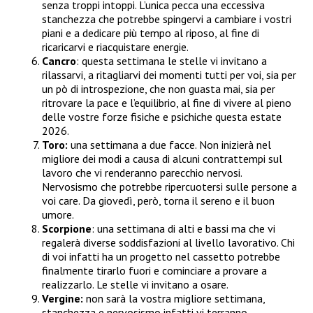
senza troppi intoppi. L’unica pecca una eccessiva
stanchezza che potrebbe spingervi a cambiare i vostri
piani e a dedicare più tempo al riposo, al fine di
ricaricarvi e riacquistare energie.
Cancro
: questa settimana le stelle vi invitano a
rilassarvi, a ritagliarvi dei momenti tutti per voi, sia per
un pò di introspezione, che non guasta mai, sia per
ritrovare la pace e l’equilibrio, al fine di vivere al pieno
delle vostre forze fisiche e psichiche questa estate
2026.
Toro:
una settimana a due facce. Non inizierà nel
migliore dei modi a causa di alcuni contrattempi sul
lavoro che vi renderanno parecchio nervosi.
Nervosismo che potrebbe ripercuotersi sulle persone a
voi care. Da giovedì, però, torna il sereno e il buon
umore.
Scorpione
: una settimana di alti e bassi ma che vi
regalerà diverse soddisfazioni al livello lavorativo. Chi
di voi infatti ha un progetto nel cassetto potrebbe
finalmente tirarlo fuori e cominciare a provare a
realizzarlo. Le stelle vi invitano a osare.
Vergine:
non sarà la vostra migliore settimana,
stanchezza e nervosismo infatti vi terranno