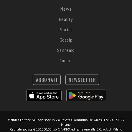
News
Reality
Social
Gossip
Sanremo
Cucina
ABBONATI
NEWSLETTER
Visibilia Editrice S.r.l.
con sede in Via Privata Giovannino De Grassi 12/12A, 20123
Milano.
Capitale sociale € 100.000,00 I.V. - C.F./P.IVA ed iscrizione alla C.C.I.A.A. di Milano