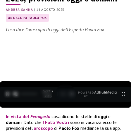
ANDREA SANNA
|
14 AGOSTO 2025
OROSCOPO PAOLO FOX
Cosa dice l’oroscopo di oggi dell’esperto Paolo Fox
0:27 /
Ad
hub
Media
POWERED
1
/
2
3:35
BY
In vista del
Ferragosto
cosa dicono le stelle di
oggi
e
domani
. Dato che
I Fatti Vostri
sono in vacanza ecco le
previsioni dell’
oroscopo
di
Paolo Fox
mediante la sua app.