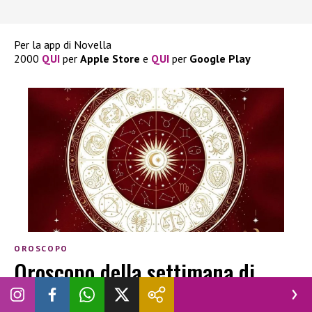
Per la app di Novella
2000
QUI
per
Apple
Store
e
QUI
per
Google
Play
OROSCOPO
Oroscopo della settimana di
Novella 2000: le previsioni dal