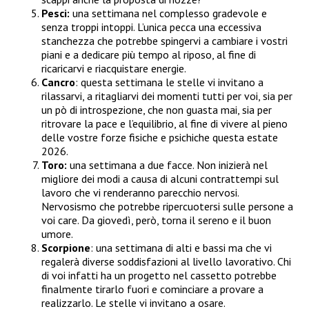
Pesci:
una settimana nel complesso gradevole e
senza troppi intoppi. L’unica pecca una eccessiva
stanchezza che potrebbe spingervi a cambiare i vostri
piani e a dedicare più tempo al riposo, al fine di
ricaricarvi e riacquistare energie.
Cancro
: questa settimana le stelle vi invitano a
rilassarvi, a ritagliarvi dei momenti tutti per voi, sia per
un pò di introspezione, che non guasta mai, sia per
ritrovare la pace e l’equilibrio, al fine di vivere al pieno
delle vostre forze fisiche e psichiche questa estate
2026.
Toro:
una settimana a due facce. Non inizierà nel
migliore dei modi a causa di alcuni contrattempi sul
lavoro che vi renderanno parecchio nervosi.
Nervosismo che potrebbe ripercuotersi sulle persone a
voi care. Da giovedì, però, torna il sereno e il buon
umore.
Scorpione
: una settimana di alti e bassi ma che vi
regalerà diverse soddisfazioni al livello lavorativo. Chi
di voi infatti ha un progetto nel cassetto potrebbe
finalmente tirarlo fuori e cominciare a provare a
realizzarlo. Le stelle vi invitano a osare.