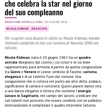
che celebra la star nel giorno
del suo compleanno
REDAZIONE NOVELLA 2000
|
20 GIUGNO 2026
NICOLE KIDMAN
OROSCOPO
Per scoprire cosa dicono le stelle su Nicole Kidman, trovate
l’articolo completo di Joss sul numero di Novella 2000 ora
edicola.
Nicole
Kidman
, nata il 20 giugno 1967, ha un
quadro
astrale
disegnato dal cosmo, i cui colori e le cui linee
rappresentano pura armonia. A partire da quella congiunzione
tra
Giove
e
Venere
in Leone, simbolo di fascino,
carisma
,
eleganza
e di un talento fuori dal comune. Una
congiunzione che si colloca nel punto più alto dello zodiaco,
significatore di carriera e notorietà. Questi pianeti danno vita
a una danza elegante e ritmica che sostiene l’
energia
lunare in Sagittario
, nel campo del lavoro, a indicare che
tali talenti non possono che essere condivisi con un pubblico
internazionale. A completare il quadro interviene Saturno,