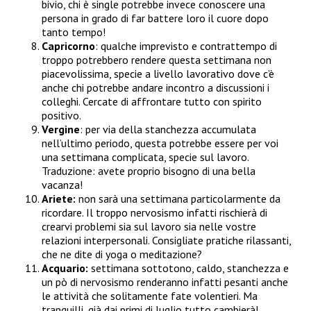
bivio, chi è single potrebbe invece conoscere una
persona in grado di far battere loro il cuore dopo
tanto tempo!
Capricorno
: qualche imprevisto e contrattempo di
troppo potrebbero rendere questa settimana non
piacevolissima, specie a livello lavorativo dove c’è
anche chi potrebbe andare incontro a discussioni i
colleghi. Cercate di affrontare tutto con spirito
positivo.
Vergine
: per via della stanchezza accumulata
nell’ultimo periodo, questa potrebbe essere per voi
una settimana complicata, specie sul lavoro.
Traduzione: avete proprio bisogno di una bella
vacanza!
Ariete:
non sarà una settimana particolarmente da
ricordare. Il troppo nervosismo infatti rischierà di
crearvi problemi sia sul lavoro sia nelle vostre
relazioni interpersonali. Consigliate pratiche rilassanti,
che ne dite di yoga o meditazione?
Acquario:
settimana sottotono, caldo, stanchezza e
un pò di nervosismo renderanno infatti pesanti anche
le attività che solitamente fate volentieri. Ma
tranquilli, già dai primi di luglio tutto cambierà!