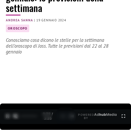
settimana
ANDREA SANNA
|
19 GENNAIO 2024
OROSCOPO
Conosciamo cosa dicono le stelle per la settimana
dell’oroscopo di Joss. Tutte le previsioni dal 22 al 28
gennaio
0:30 /
Ad
hub
Media
POWERED
1
/
2
3:35
BY