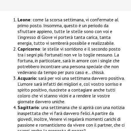
Leone
: come la scorsa settimana, vi confermate al
primo posto. Insomma, questo è un periodo da
sfruttare appieno, tutte le stelle sono con voi e
l’ingresso di Giove vi porterà tanta carica, tanta
energia, tutto vi sembrerà possibile e realizzabile.
Capricorno
: le stelle vi sorridono e il secondo posto
tra i segni più fortunati non ve lo toglie nessuno. La
fortuna, in particolare, sarà in amore con i single che
potrebbero incontrare una persona speciale che non
vedevano da tempo per puro caso e… chissà.
Acquario:
sarà per voi una settimana davvero positiva.
L’umore sarà infatti dei migliori e, col vostro sorriso e
spirito positivo, riuscirete a contagiare anche tutti
coloro che vi stanno vicini e a rendere le vostre
giornate davvero uniche.
Sagittario
: una settimana che si aprirà con una notizia
inaspettata che vi farà davvero felici. A partire da
giovedì, inoltre, Venere vi regalerà momenti carichi di
passione e romanticismo da vivere con il partner, che ci
scappi anche la proposta di nozze?