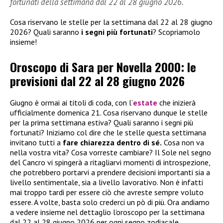
fortunati della settimana dal 22 al 28 giugno 2026.
Cosa riservano le stelle per la settimana dal 22 al 28 giugno
2026? Quali saranno
i segni più fortunati
? Scopriamolo
insieme!
Oroscopo di Sara per Novella 2000: le
previsioni dal 22 al 28 giugno 2026
Giugno è ormai ai titoli di coda, con l’
estate
che inizierà
ufficialmente domenica 21. Cosa riservano dunque le stelle
per la prima settimana estiva? Quali saranno i segni più
fortunati? Iniziamo col dire che le stelle questa settimana
invitano tutti a
fare chiarezza dentro di sé.
Cosa non va
nella vostra vita? Cosa vorreste cambiare? Il Sole nel segno
del Cancro vi spingerà a ritagliarvi momenti di introspezione,
che potrebbero portarvi a prendere decisioni importanti sia a
livello sentimentale, sia a livello lavorativo. Non è infatti
mai troppo tardi per essere ciò che avreste sempre voluto
essere. A volte, basta solo crederci un pò di più. Ora andiamo
a vedere insieme nel dettaglio l’oroscopo per la settimana
dal 22 al 28 giugno 2026 per ogni segno zodiacale.