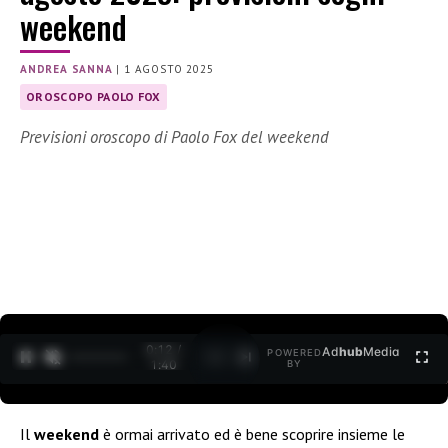
weekend
ANDREA SANNA
|
1 AGOSTO 2025
OROSCOPO PAOLO FOX
Previsioni oroscopo di Paolo Fox del weekend
0:12 /
Ad
hub
Media
POWERED
1
/
2
1:40
BY
Il
weekend
è ormai arrivato ed è bene scoprire insieme le