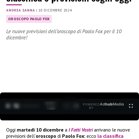
ANDREA SANNA
|
10 DICEMBRE 2024
OROSCOPO PAOLO FOX
Le nuove previsioni dell’oroscopo di Paolo Fox per il 10
dicembre!
0:03 /
Ad
hub
Media
POWERED
1
/
2
1:40
BY
Oggi
martedì 10 dicembre
a
I Fatti Vostri
arrivano le nuove
previsioni dell’
oroscopo
di
Paolo Fox:
ecco
la
classifica