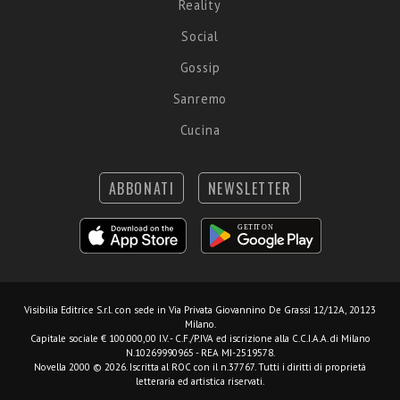
Reality
Social
Gossip
Sanremo
Cucina
ABBONATI
NEWSLETTER
Visibilia Editrice S.r.l.
con sede in Via Privata Giovannino De Grassi 12/12A, 20123
Milano.
Capitale sociale € 100.000,00 I.V. - C.F./P.IVA ed iscrizione alla C.C.I.A.A. di Milano
N.10269990965 - REA MI-2519578.
Novella 2000 © 2026. Iscritta al ROC con il n.37767. Tutti i diritti di proprietà
letteraria ed artistica riservati.