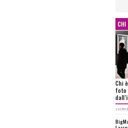
CHI
Chi 
foto
dall
LUCREZ
BigMa
Lazze