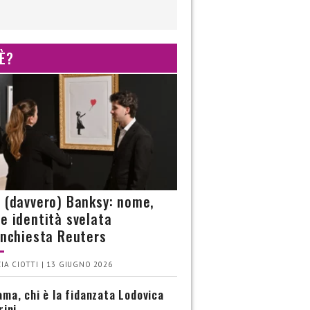
 È?
è (davvero) Banksy: nome,
 e identità svelata
’inchiesta Reuters
IA CIOTTI | 13 GIUGNO 2026
ma, chi è la fidanzata Lodovica
rini