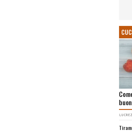
CUC
Come
buon
LUCREZ
Tiram