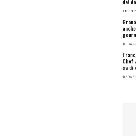
del d
LUCREZ
Grana
anche
gour
REDAZI
Franc
Chef 
sa di
REDAZI