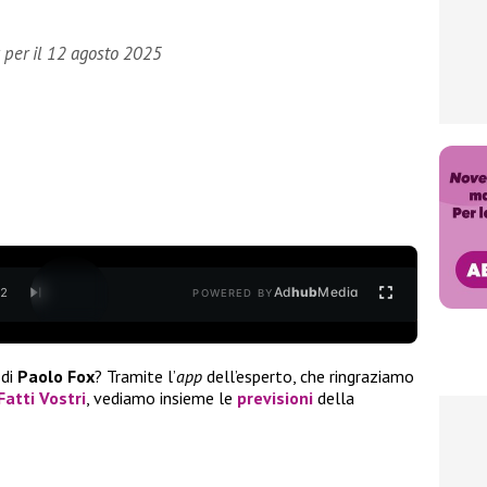
x per il 12 agosto 2025
Ad
hub
Media
/
2
POWERED BY
di
Paolo Fox
? Tramite l’
app
dell’esperto, che ringraziamo
 Fatti Vostri
, vediamo insieme le
previsioni
della