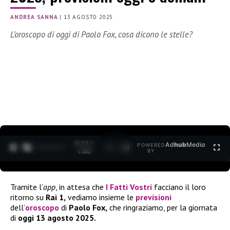
ANDREA SANNA
|
13 AGOSTO 2025
L’oroscopo di oggi di Paolo Fox, cosa dicono le stelle?
0:12 /
Ad
hub
Media
POWERED
1
/
2
1:40
BY
Tramite l’
app
, in attesa che
I Fatti Vostri
facciano il loro
ritorno su
Rai 1,
vediamo insieme le
previsioni
dell’
oroscopo
di
Paolo Fox,
che ringraziamo, per la giornata
di
oggi 13 agosto 2025.