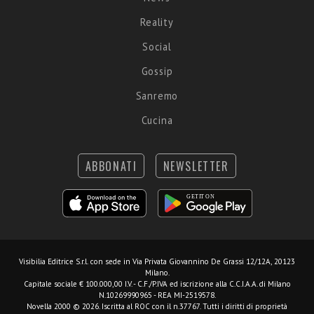
Reality
Social
Gossip
Sanremo
Cucina
ABBONATI
NEWSLETTER
Visibilia Editrice S.r.l.
con sede in Via Privata Giovannino De Grassi 12/12A, 20123
Milano.
Capitale sociale € 100.000,00 I.V. - C.F./P.IVA ed iscrizione alla C.C.I.A.A. di Milano
N.10269990965 - REA MI-2519578.
Novella 2000 © 2026. Iscritta al ROC con il n.37767. Tutti i diritti di proprietà