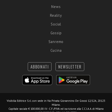
News
Reality
Social
Gossip
Sanremo
Cucina
ABBONATI
NEWSLETTER
Visibilia Editrice S.r.l.
con sede in Via Privata Giovannino De Grassi 12/12A, 20123
Milano.
Capitale sociale € 100.000,00 I.V. - C.F./P.IVA ed iscrizione alla C.C.I.A.A. di Milano