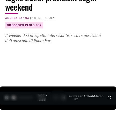
weekend
ANDREA SANNA
|
18 LUGLIO 2025
OROSCOPO PAOLO FOX
Il weekend si prospetta interessante, ecco le previsioni
dell’oroscopo di Paolo Fox
0:27 /
Ad
hub
Media
POWERED
1
/
2
3:35
BY