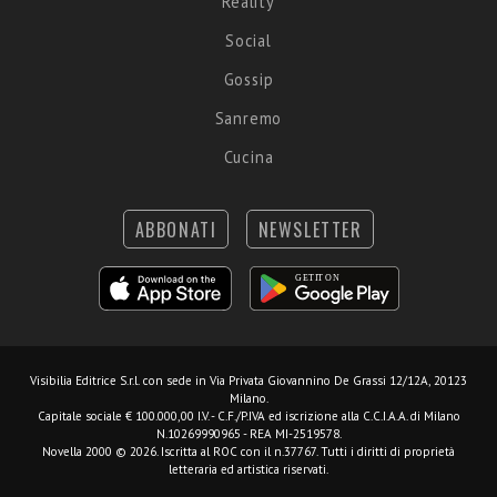
Reality
Social
Gossip
Sanremo
Cucina
ABBONATI
NEWSLETTER
Visibilia Editrice S.r.l.
con sede in Via Privata Giovannino De Grassi 12/12A, 20123
Milano.
Capitale sociale € 100.000,00 I.V. - C.F./P.IVA ed iscrizione alla C.C.I.A.A. di Milano
N.10269990965 - REA MI-2519578.
Novella 2000 © 2026. Iscritta al ROC con il n.37767. Tutti i diritti di proprietà
letteraria ed artistica riservati.