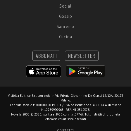
Social
Gossip
Sanremo
Cucina
ABBONATI
NEWSLETTER
Visibilia Editrice S.r.l.
con sede in Via Privata Giovannino De Grassi 12/12A, 20123
Milano.
Capitale sociale € 100.000,00 I.V. - C.F./P.IVA ed iscrizione alla C.C.I.A.A. di Milano
N.10269990965 - REA MI-2519578.
Novella 2000 © 2026. Iscritta al ROC con il n.37767. Tutti i diritti di proprietà
letteraria ed artistica riservati.
CONTATTI