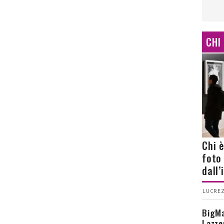
CHI
Chi 
foto
dall
LUCREZ
BigMa
Lazze