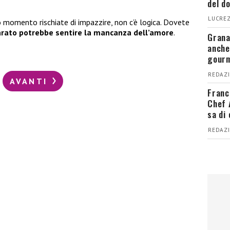
del d
LUCREZ
 momento rischiate di impazzire, non c’è logica. Dovete
arato potrebbe sentire la mancanza dell’amore
.
Grana
anche
gour
REDAZI
AVANTI
Franc
Chef 
sa di
REDAZI