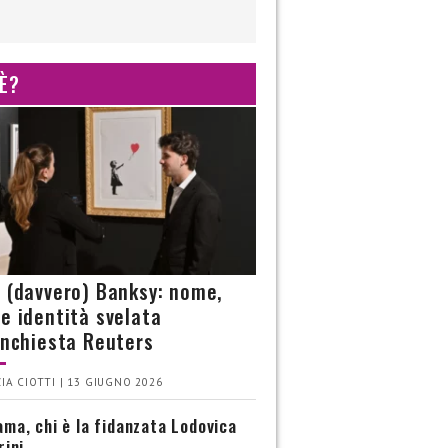
 È?
è (davvero) Banksy: nome,
 e identità svelata
’inchiesta Reuters
IA CIOTTI | 13 GIUGNO 2026
ma, chi è la fidanzata Lodovica
rini