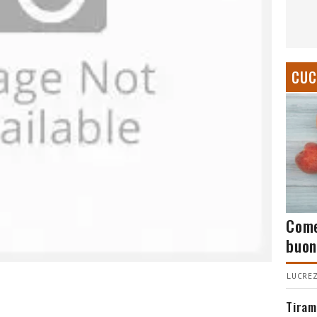
CUC
Come
buon
LUCREZ
Tiram