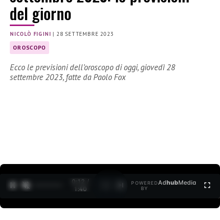
del giorno
NICOLÒ FIGINI
|
28 SETTEMBRE 2023
OROSCOPO
Ecco le previsioni dell’oroscopo di oggi, giovedì 28
settembre 2023, fatte da Paolo Fox
0:12 /
Ad
hub
Media
POWERED
1
/
2
1:40
BY