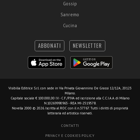
Gossip
Sanremo
Cucina
ABBONATI
NEWSLETTER
Visibilia Editrice S.r.l.
con sede in Via Privata Giovannino De Grassi 12/12A, 20123
Milano.
Capitale sociale € 100.000,00 I.V. - C.F./P.IVA ed iscrizione alla C.C.I.A.A. di Milano
N.10269990965 - REA MI-2519578.
Novella 2000 © 2026. Iscritta al ROC con il n.37767. Tutti i diritti di proprietà
letteraria ed artistica riservati.
CONTATTI
PRIVACY E COOKIES POLICY