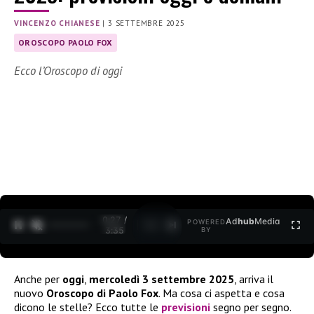
VINCENZO CHIANESE
|
3 SETTEMBRE 2025
OROSCOPO PAOLO FOX
Ecco l’Oroscopo di oggi
0:27 /
Ad
hub
Media
POWERED
1
/
2
3:35
BY
Anche per
oggi
,
mercoledì 3 settembre 2025
, arriva il
nuovo
Oroscopo di Paolo Fox
. Ma cosa ci aspetta e cosa
dicono le stelle? Ecco tutte le
previsioni
segno per segno.