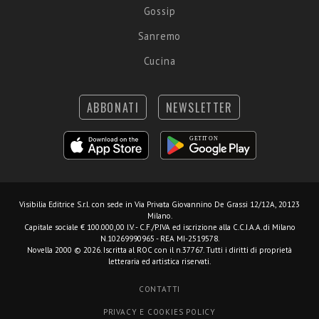
Gossip
Sanremo
Cucina
ABBONATI
NEWSLETTER
Visibilia Editrice S.r.l.
con sede in Via Privata Giovannino De Grassi 12/12A, 20123
Milano.
Capitale sociale € 100.000,00 I.V. - C.F./P.IVA ed iscrizione alla C.C.I.A.A. di Milano
N.10269990965 - REA MI-2519578.
Novella 2000 © 2026. Iscritta al ROC con il n.37767. Tutti i diritti di proprietà
letteraria ed artistica riservati.
CONTATTI
PRIVACY E COOKIES POLICY