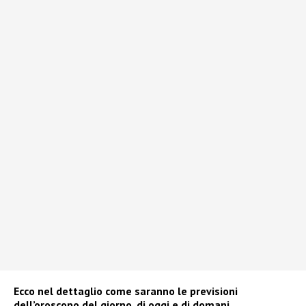
Ecco nel dettaglio come saranno le previsioni
dell’oroscopo del giorno, di oggi e di domani.