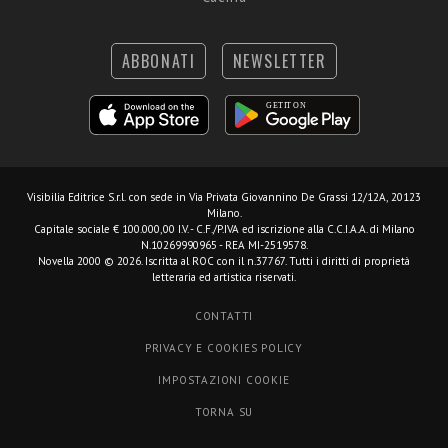
ABBONATI
NEWSLETTER
Visibilia Editrice S.r.l.
con sede in Via Privata Giovannino De Grassi 12/12A, 20123
Milano.
Capitale sociale € 100.000,00 I.V. - C.F./P.IVA ed iscrizione alla C.C.I.A.A. di Milano
N.10269990965 - REA MI-2519578.
Novella 2000 © 2026. Iscritta al ROC con il n.37767. Tutti i diritti di proprietà
letteraria ed artistica riservati.
CONTATTI
PRIVACY E COOKIES POLICY
IMPOSTAZIONI COOKIE
TORNA SU