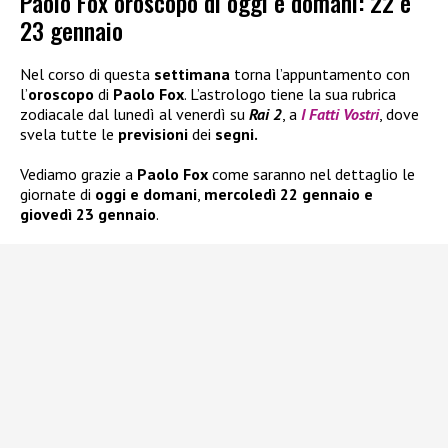
Paolo Fox oroscopo di oggi e domani: 22 e
23 gennaio
Nel corso di questa
settimana
torna l’appuntamento con
l’
oroscopo
di
Paolo Fox
. L’astrologo tiene la sua rubrica
zodiacale dal lunedì al venerdì su
Rai 2
, a
I Fatti Vostri
, dove
svela tutte le
previsioni
dei
segni.
Vediamo grazie a
Paolo Fox
come saranno nel dettaglio le
giornate di
oggi e domani
,
mercoledì 22 gennaio e
giovedì 23 gennaio
.