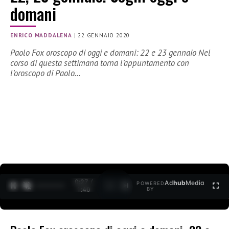
domani
ENRICO MADDALENA
|
22 GENNAIO 2020
Paolo Fox oroscopo di oggi e domani: 22 e 23 gennaio Nel
corso di questa settimana torna l’appuntamento con
l’oroscopo di Paolo…
0:27 /
Ad
hub
Media
POWERED
1
/
2
1:40
BY