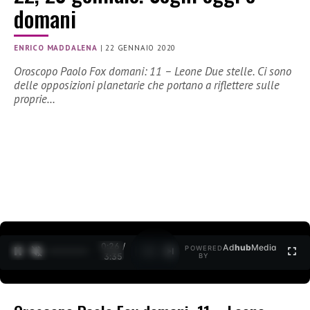
domani
ENRICO MADDALENA
|
22 GENNAIO 2020
Oroscopo Paolo Fox domani: 11 – Leone Due stelle. Ci sono
delle opposizioni planetarie che portano a riflettere sulle
proprie…
0:27 /
Ad
hub
Media
POWERED
1
/
2
3:35
BY