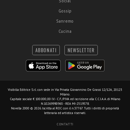
Social
Gossip
Sanremo
Cucina
ABBONATI
NEWSLETTER
Visibilia Editrice S.r.l.
con sede in Via Privata Giovannino De Grassi 12/12A, 20123
Milano.
Capitale sociale € 100.000,00 I.V. - C.F./P.IVA ed iscrizione alla C.C.I.A.A. di Milano
N.10269990965 - REA MI-2519578.
Novella 2000 © 2026. Iscritta al ROC con il n.37767. Tutti i diritti di proprietà
letteraria ed artistica riservati.
CONTATTI