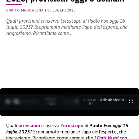
ENRICO MADDALENA
|
16 LUGLIO 2025
Quali previsioni ci riserva l’oroscopo di Paolo Fox oggi 16
luglio 2025? Scopriamolo mediante l’app dell’esperto, che
ringraziamo. Ricordiamo come…
0:12 /
Ad
hub
Media
POWERED
1
/
2
1:40
BY
Quali
previsioni
ci riserva l’
oroscopo
di
Paolo Fox
oggi 16
luglio 2025
? Scopriamolo mediante l’app dell’esperto, che
ringraziamo. Ricordiamo come sempre che
I Fatti Vostri
con