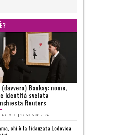
 È?
è (davvero) Banksy: nome,
 e identità svelata
’inchiesta Reuters
IA CIOTTI | 13 GIUGNO 2026
ma, chi è la fidanzata Lodovica
rini