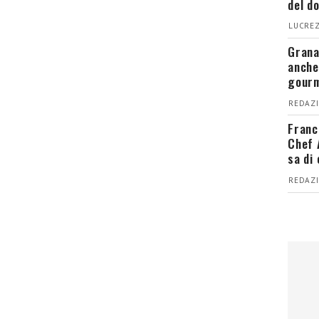
del d
LUCREZ
Grana
anche
gour
REDAZI
Franc
Chef 
sa di
REDAZI