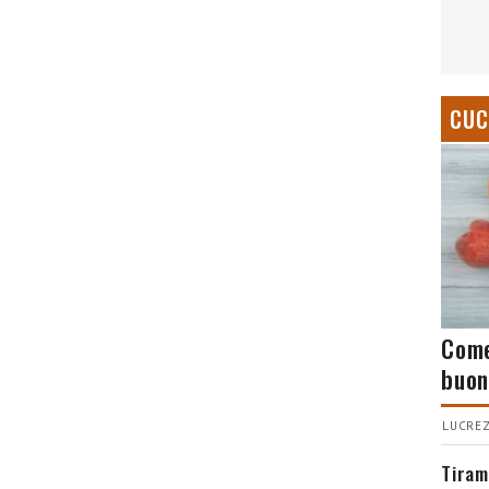
CUC
Come
buon
LUCREZ
Tiram