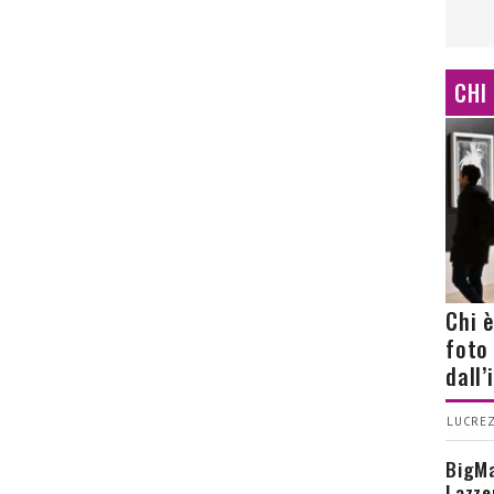
CHI
Chi 
foto
dall
LUCREZ
BigMa
Lazze